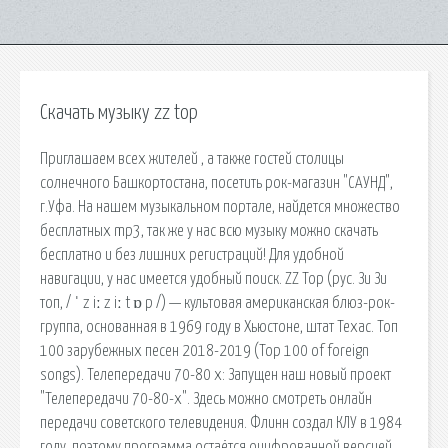
Скачать музыку zz top
Приглашаем всех жителей , а также гостей столицы
солнечного Башкортостана, посетить рок-магазин "САУНД",
г.Уфа. На нашем музыкальном портале, найдется множество
бесплатных mp3, так же у нас всю музыку можно скачать
бесплатно и без лишних регистраций! Для удобной
навигации, у нас имеется удобный поиск. ZZ Top (рус. Зи Зи
топ, / ˈ z iː z iː t ɒ p /) — культовая американская блюз-рок-
группа, основанная в 1969 году в Хьюстоне, штат Техас. Топ
100 зарубежных песен 2018-2019 (Top 100 of foreign
songs). Телепередачи 70-80 х: Запущен наш новый проект
"Телепередачи 70-80-х". Здесь можно смотреть онлайн
передачи советского телевидения. Флинн создал КЛУ в 1984
году, поэтому программа остаётся оцифрованной версией