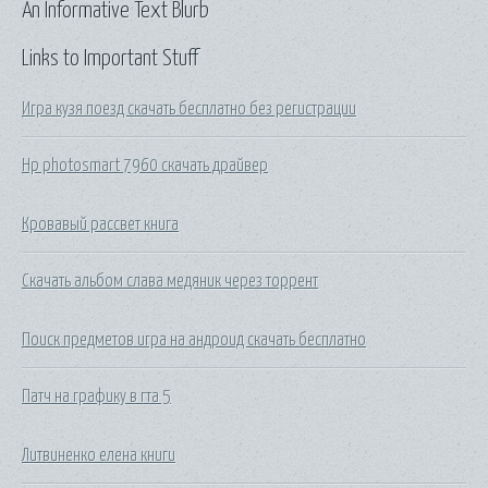
An Informative Text Blurb
Links to Important Stuff
Игра кузя поезд скачать бесплатно без регистрации
Hp photosmart 7960 скачать драйвер
Кровавый рассвет книга
Скачать альбом слава медяник через торрент
Поиск предметов игра на андроид скачать бесплатно
Патч на графику в гта 5
Литвиненко елена книги