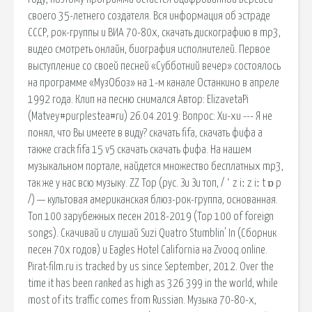
своего 35-летнего создателя. Вся информация об эстраде
СССР, рок-группы и ВИА 70-80х, скачать дискографию в mp3,
видео смотреть онлайн, биография исполнителей. Первое
выступление со своей песней «Субботний вечер» состоялось
на программе «МузОбоз» на 1-м канале Останкино в апреле
1992 года. Клип на песню снимался Автор: ElizavetaPi
(Matvey#purplestea#ru) 26.04.2019: Вопрос: Хи-хи --- Я не
понял, что Вы имеете в виду? скачать fifa, скачать фифа а
также crack fifa 15 v5 скачать скачать фифа. На нашем
музыкальном портале, найдется множество бесплатных mp3,
так же у нас всю музыку. ZZ Top (рус. Зи Зи топ, / ˈ z iː z iː t ɒ p
/) — культовая американская блюз-рок-группа, основанная.
Топ 100 зарубежных песен 2018-2019 (Top 100 of foreign
songs). Скачивай и слушай Suzi Quatro Stumblin' In (Сборник
песен 70х годов) и Eagles Hotel California на Zvooq.online.
Pirat-film.ru is tracked by us since September, 2012. Over the
time it has been ranked as high as 326 399 in the world, while
most of its traffic comes from Russian. Музыка 70-80-х,