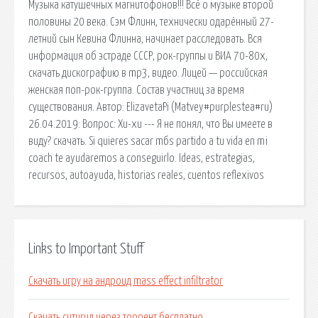
Музыка катушечных магнитофонов!!! Всё о музыке второй
половины 20 века. Сэм Флинн, технически одарённый 27-
летний сын Кевина Флинна, начинает расследовать. Вся
информация об эстраде СССР, рок-группы и ВИА 70-80х,
скачать дискографию в mp3, видео. Лицей — российская
женская поп-рок-группа. Состав участниц за время
существования. Автор: ElizavetaPi (Matvey#purplestea#ru)
26.04.2019: Вопрос: Хи-хи --- Я не понял, что Вы имеете в
виду? скачать. Si quieres sacar mбs partido a tu vida en mi
coach te ayudaremos a conseguirlo. Ideas, estrategias,
recursos, autoayuda, historias reales, cuentos reflexivos
Links to Important Stuff
Скачать игру на андроид mass effect infiltrator
Скачать ситигид через торрент бесплатно