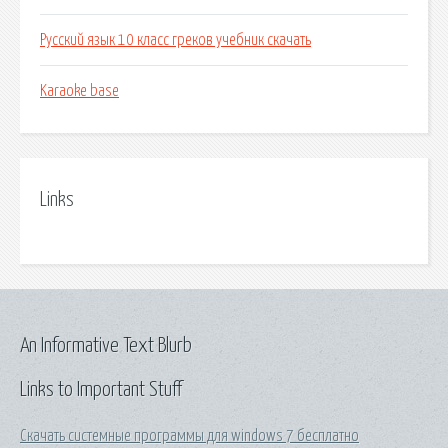
Русский язык 10 класс греков учебник скачать
Karaoke base
Links
An Informative Text Blurb
Links to Important Stuff
Скачать системные программы для windows 7 бесплатно