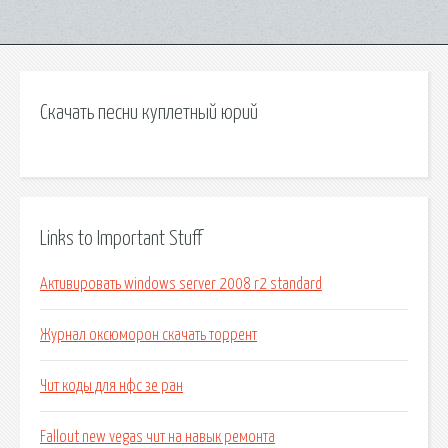
Скачать песни куплетный юрий
Links to Important Stuff
Активировать windows server 2008 r2 standard
Журнал оксюморон скачать торрент
Чит коды для нфс зе ран
Fallout new vegas чит на навык ремонта