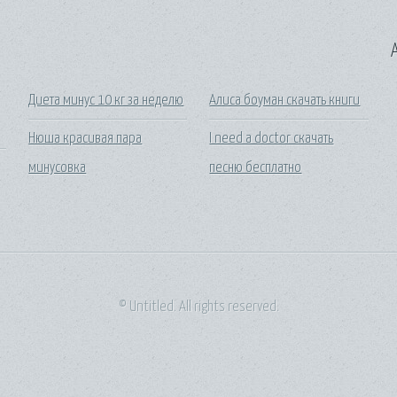
A
Диета минус 10 кг за неделю
Алиса боуман скачать книги
Нюша красивая пара
I need a doctor скачать
минусовка
песню бесплатно
© Untitled. All rights reserved.