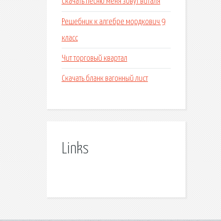
Скачать песню меня зовут виталя
Решебник к алгебре мордкович 9
класс
Чит торговый квартал
Скачать бланк вагонный лист
Links