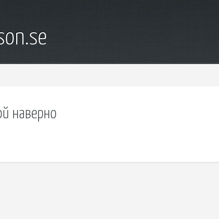
son.se
ой наверно