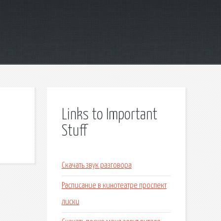
Links to Important
Stuff
Скачать звук разговора
Расписание в кинотеатре проспект
лиски