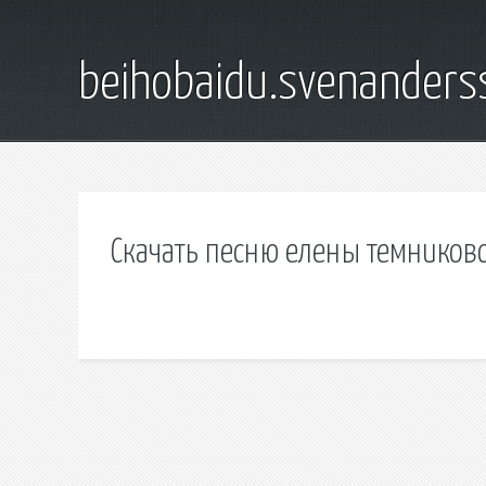
beihobaidu.svenanders
Скачать песню елены темников