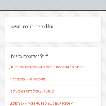
Скачать песню joe budden
Links to Important Stuff
Динотопия мультфильм скачать с торрента бесплатно
Игра скайрим на андроид
Расписание автобуса 39 липецк
Скачать 17 мгновений весны 1 серия торрент