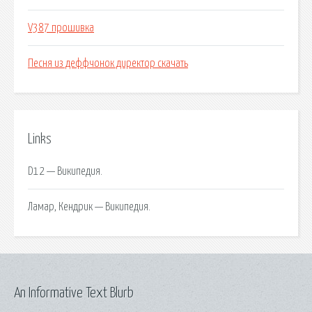
V387 прошивка
Песня из деффчонок директор скачать
Links
D12 — Википедия.
Ламар, Кендрик — Википедия.
An Informative Text Blurb