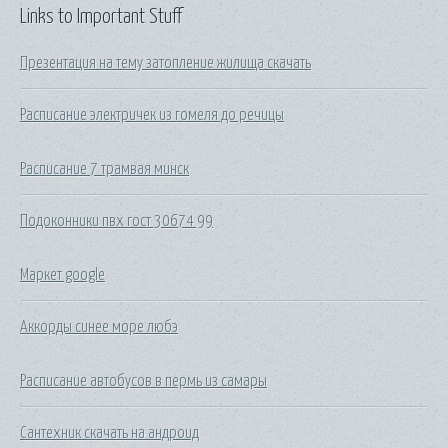
Links to Important Stuff
Презентация на тему затопление жилища скачать
Расписание электричек из гомеля до речицы
Расписание 7 трамвая минск
Подоконники пвх гост 30674 99
Маркет google
Аккорды синее море любэ
Расписание автобусов в пермь из самары
Сантехник скачать на андроид