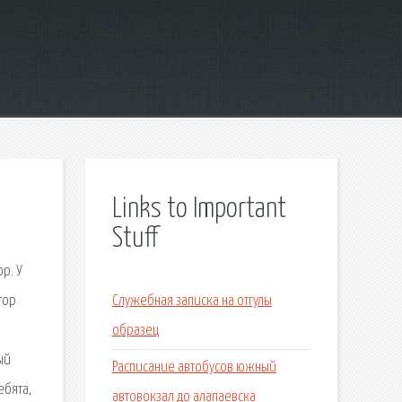
Links to Important
Stuff
р. У
тор
Служебная записка на отгулы
образец
ый
Расписание автобусов южный
ебята,
автовокзал до алапаевска