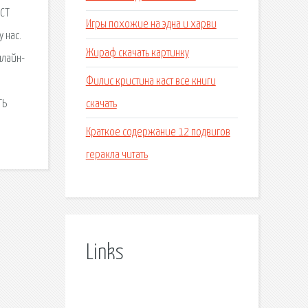
ЕСТ
Игры похожие на эдна и харви
 нас.
Жираф скачать картинку
нлайн-
Филис кристина каст все книги
скачать
ТЬ
Краткое содержание 12 подвигов
геракла читать
Links