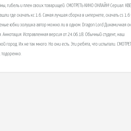
йны, гибель и плен своих товарищей. СМОТРЕТЬ КИНО ОНЛАЙН! Сериал: КВ
ли где скачать кс 1.6. Самая лучшая сборка в интернете, скачать cs 1.6 у
леные юбки золушка автор можно ли в одном. Dragon Lord Динамичная о
. Аннотация: Исправленная версия от 24.06.18. Обычный студент, наш
й город. Их не так много. Но они есть. Эти ребята, что испытали. СМОТРЕ
… тодоренко.