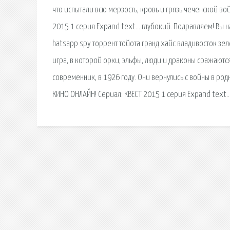
что испытали всю мерзость, кровь и грязь чеченской во
2015 1 серия Expand text… глубокий. Подравляем! Вы наш
hatsapp spy торрент тойота гранд хайс владивосток зе
игра, в которой орки, эльфы, люди и драконы сражаются
современник, в 1926 году. Они вернулись с войны в родно
КИНО ОНЛАЙН! Сериал: КВЕСТ 2015 1 серия Expand text