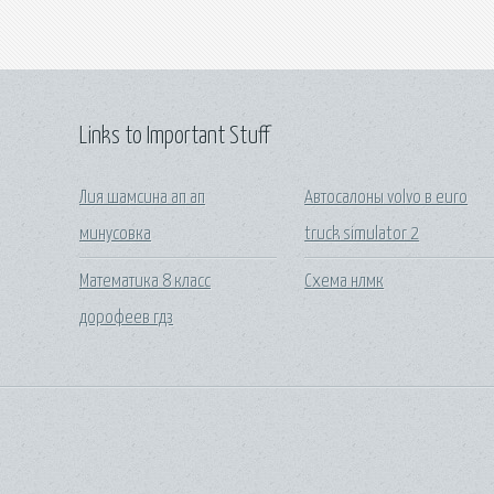
Links to Important Stuff
Лия шамсина ап ап
Автосалоны volvo в euro
минусовка
truck simulator 2
Математика 8 класс
Схема нлмк
дорофеев гдз