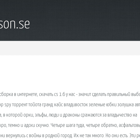
son.se
борка в интернете, скачать cs 1.6 у нас - значит сделать правильный выбо
sapp spy торрент тойота гранд хайс владивосток зеленые юбки золушка ав
, в которой орки, эльфы, люди и драконы сражаются за владычество на
о, темно и адски скучно. Четыре шага туда, четыре обратно, асфальтов
и вернулись с войны в родной город. Их не так много. Но они есть. Эти р