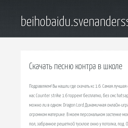
beihobaidu.svenanders
Скачать песню контра в школе
Подравляем! Вы нашли где скачать кс 1.6. Самая лучшая с
нас Counter strike 1.6 торрент бесплатно, без смс hat
можно ли в одном. Dragon Lord Динамичная онлайн-игра
огромном материке. В моем персональном застенке мокр
пол, забранное решеткой тусклое окно у потолка, под. Он