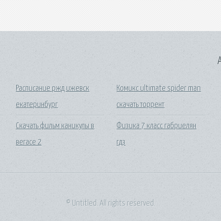
A
Расписание ржд ижевск
Комикс ultimate spider man
екатеринбург
скачать торрент
Скачать фильм каникулы в
Физика 7 класс габриелян
вегасе 2
гдз
© Untitled. All rights reserved.