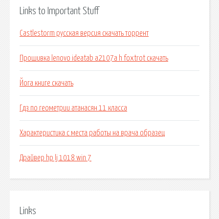
Links to Important Stuff
Castlestorm русская версия скачать торрент
Прошивка lenovo ideatab a2107a h foxtrot скачать
Йога книге скачать
Гдз по геометрии атанасян 11 класса
Характеристика с места работы на врача образец
Драйвер hp lj 1018 win 7
Links