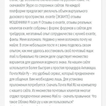
скачивайте Skype со сторонних сайтов. На каждой
платформе предлагают увеличить объем виртуального
дискового пространства. exante (ЭКЗАНТЕ) отзывы
МОШЕННИКИ !!! scam !!! Отзывы о exante, отзывы реальных
клиентов exante собраны с форекс форумов и сайтов для
трейдеров, негативный опыт сотрудничества с кухней exante,
факты. Меня взломали. Недавно у меня взломали почту на
майле. В этом небольшом посте я с вами поделюсь своим
опытом, как мне удалось восстановить свой почтовый ящик
mail.ru буквально На самом деле существует множество
вариантов для удаления водяного знака. На нашем сайте
используется более быстрая и простая процедура Активации.
Почта Майл Ру – это удобный сервис, который предназначен
для общения. Вам необходимо лишь. Для установки
приложения потребуется: Скачать Почта Mail.RU на компьютер
с нашего сайта. Из множества почтовых клиентов многие
отдают предпочтение именно Mail.ru - скачать привычное. Что
такое Облако Майл ру и как им пользоваться?