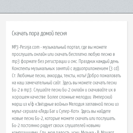
Скачать пора домой песня
MP3-Pesnja.com - музыкальный портал, где вы можете
прослушать онлайн или скачать бесплатно любую песню в
mp3 формате без регистрации и смс. Праздник каждый день.
Конспекты музыкальных занятий с аудиоприложением (3 cd).
Ст. Любимые песни, аккорды, тексты, ноты! Добро пожаловать
на наш замечательный сайт. Здесь вы можете скачать песни
Би-2 в mp3. Слушайте песни Би-2 онлайн и скачивайте их в
хорошем качестве. Более сложные мелодии. Имперский
марш из к/ф «Звёздные войны» Мелодия заглавной песни из
мульт-сериала «Леди Баг и Супер-Кот». Здесь вы найдете
новые песни Би-2, которые можете скачать или послушать.
Би-2 постоянно радует своих слушателей новыми
композициями. Спи, моя радость, усни. Музыка - В. Моцарт,