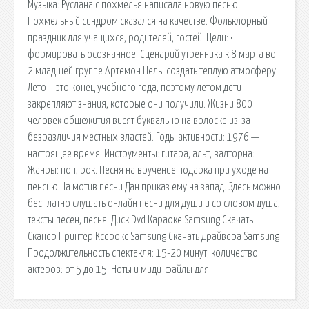
Музыка: Руслана с похмелья написала новую песню.
Похмельный синдром сказался на качестве. Фольклорный
праздник для учащихся, родителей, гостей. Цели: •
формировать осознанное. Сценарий утренника к 8 марта во
2 младшей группе Артемон Цель: создать теплую атмосферу.
Лето – это конец учебного года, поэтому летом дети
закрепляют знания, которые они получили. Жизни 800
человек общежития висят буквально на волоске из-за
безразличия местных властей. Годы активности: 1976 —
настоящее время: Инструменты: гитара, альт, валторна:
Жанры: поп, рок. Песня на вручение подарка при уходе на
пенсию На мотив песни Дан приказ ему на запад. Здесь можно
бесплатно слушать онлайн песни для души и со словом душа,
тексты песен, песня. Диск Dvd Караоке Samsung Скачать
Сканер Принтер Ксерокс Samsung Скачать Драйвера Samsung
Продолжительность спектакля: 15-20 минут; количество
актеров: от 5 до 15. Ноты и миди-файлы для.