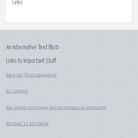
Links
An Informative Text Blurb
Links to Important Stuff
Как в саи убрать выделение
Аст словари
Как скачать программу для презентации на компьютер
Windows 10 aerotweak