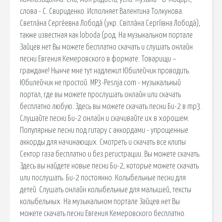
слова - С. Свириденко. Исполняет Валентина Толкунова.
Светла́на Серге́евна Лобода́ (укр. Світла́на Сергі́ївна Лобода́),
также известная как loboda (род. На музыкальном портале
Зайцев.нет Вы можете бесплатно скачать и слушать онлайн
песни Евгения Кемеровского в формате. Товарищи –
граждане! Нынче мне тут надлежит Юбилейчик проводить.
Юбилейчик не простой. MP3-Pesnja.com - музыкальный
портал, где вы можете прослушать онлайн или скачать
бесплатно любую. Здесь вы можете скачать песни Би-2 в mp3.
Слушайте песни Би-2 онлайн и скачивайте их в хорошем.
Популярные песни под гитару с аккордами - упрощенные
аккорды для начинающих. Смотреть и скачать все клипы
Сектор газа бесплатно и без регистрации. Вы можете скачать.
Здесь вы найдете новые песни Би-2, которые можете скачать
или послушать. Би-2 постоянно. Колыбельные песни для
детей. Слушать онлайн колыбельные для малышей, тексты
колыбельных. На музыкальном портале Зайцев.нет Вы
можете скачать песни Евгения Кемеровского бесплатно.