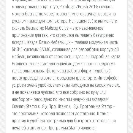
моделирования скульптур, Pixologic ZBrush 2018 скачать
можно бесплатно через торрент, многоязычная версия на
русском языке для компьютера. На нашем сайте вы можете
скачать бесплатно Makeup Guide – это незаменимое
приложение для тех, кто стремится выглядеть безупречно
всегда и везде. Базис-Мебельщик – главная модульная часть
БИЗИС-системы БАЗИС, созданная для разработки корпусной
мебели, независимо от сложности изделия. Подробная карта
Нижнего Тагила с детализацией до дома: поиск по адресу +
телефоны, отзывы, фото, часы работы фирм + удобный
поиск проезда на авто и городском транспорте. Интерфейс
устроен очень удобно, элементы находятся на своих местах,
и не появляется чувства, что все собрано на кучу или
наоборот – раскидано по многим ненужным вкладкам.
Скачать Stamp 0. 85. Про Штамп 0. 85. Программа Stamp –
это программа, которая позволяет достаточно. Штамп -
простая и удобная программа для быстрого изготовления
печатей и штампов. Программа Stamp является