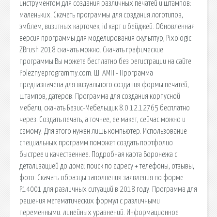
инструментом для создания различных печатей и штампов:
маленьких. Скачать программы для создания логотипов,
эмблем, визитных карточек, id карт и бейджей. Обновленная
версия программы для моделирования скульптур, Pixologic
ZBrush 2018 скачать можно. Скачать графические
программы Вы можете бесплатно без регистрации на сайте
Poleznyeprogrammy.com. ШТАМП - Программа
предназначена для визуального создания формы печатей,
штампов, датеров. Программа для создания корпусной
мебели, скачать Базис-Мебельщик 8.0.12.12765 бесплатно
через. Создать печать, а точнее, ее макет, сейчас можно и
самому. Для этого нужен лишь компьютер. Использование
специальных программ поможет создать портфолио
быстрее и качественнее. Подробная карта Воронежа с
детализацией до дома: поиск по адресу + телефоны, отзывы,
фото. Скачать образцы заполнения заявления по форме
Р14001 для различных ситуаций в 2018 году. Программа для
решения математических формул с различными
переменными. линейных уравнений. Информационное