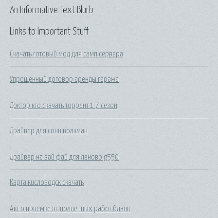
An Informative Text Blurb
Links to Important Stuff
Скачать готовый мод для самп сервера
Упрощенный договор аренды гаража
Доктор кто скачать торрент 1 7 сезон
Драйвер для сони волкман
Драйвер на вай фай для леново g550
Карта кисловодск скачать
Акт о приемке выполненных работ бланк