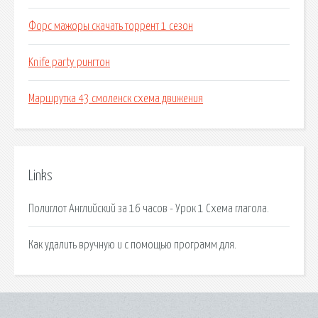
Форс мажоры скачать торрент 1 сезон
Knife party рингтон
Маршрутка 43 смоленск схема движения
Links
Полиглот Английский за 16 часов - Урок 1 Схема глагола.
Как удалить вручную и с помощью программ для.