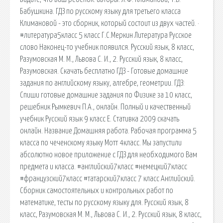
Бабушкина. ГДЗ по русскому языку для третьего класса
Климановой - это сборник, который состоит из двух частей. ·
#литература5класс 5 класс Г.С.Меркин Литература Русское
слово Наконец-то учебник появился. Русский язык, 8 класс,
Разумовская М. М., Львова С. И., 2. Русский язык, 8 класс,
Разумовская. Скачать бесплатно ГДЗ - Готовые домашние
задания по английскому языку, алгебре, геометрии. ГДЗ:
Спиши готовые домашние задания по Физике за 10 класс,
решебник Рымкевич П.А., онлайн. Полный и качественный
учебник Русский язык 9 класс Е. Стативка 2009 скачать
онлайн. Название Домашняя работа. Рабочая программа 5
класса по чеченскому языку Мотт 4класс. Мы запустили
абсолютно новое приложение с ГДЗ для необходимого Вам
предмета и класса. #английский7класс #немецкий7класс
#французский7класс #татарский7класс 7 класс Английский.
Сборник самостоятельных и контрольных работ по
математике, тесты по русскому языку для. Русский язык, 8
класс, Разумовская М. М., Львова С. И., 2. Русский язык, 8 класс,