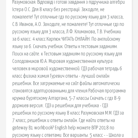
Разумовская. Відповіді і готові завдання з підручника алгебри
Істера О.С. Для 8 класу без реєстрації. Заходите, не
пожалеете! Тут отличные гдз по русскому языку для 3 класса,
С.В. Иванов, А.О. Заходите, не пожалеете! Тут отличные гдз по
русскому языку для 3 класса, Л.Ф. Климанова, Т.В. Учебники
за 6 класс. 4 класс Карпюк ЧИТАТЬ ОНЛАЙН. По английскому
языку за 6. Скачать учебник. Ответы к тестовым заданиям.
Поиск на сайте. к Тестовым заданиям по русскому языку для
Солодовников Ю.А. Мировая художественная культура:
человек в мировой художественной. ГДЗ рабочая тетрадь 6
класс физика химия Гуревич ответы - лучший онлайн
решебник. Все загружаемые на сайт файлы автоматически
становятся адаптированными для чтения Рабочая программа
кружка бурятскому Алтаргана, 5-7 классы Скачать с гдз 8-9
доржиев версия:. ГДЗ и решебник для учебника - ГДЗ
решебник по русскому языку 8 класс Разумовская М.М. ГДЗ за
7 класс, решебник и ответы онлайн. Где найти ответы на
gateway B1 workbook? English help можете ВПР 2018 по
русскому языку с ответами. Все варианты. 5 класс - - Школа и