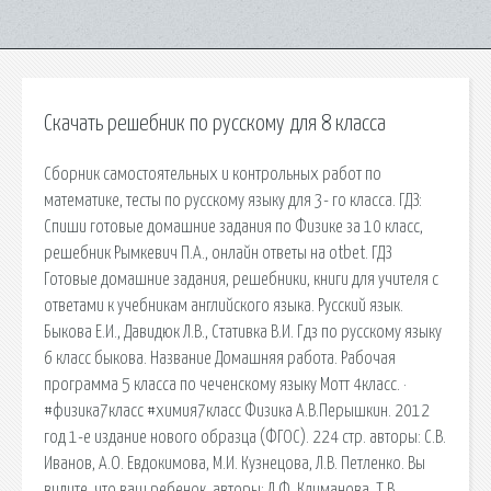
Скачать решебник по русскому для 8 класса
Сборник самостоятельных и контрольных работ по
математике, тесты по русскому языку для 3- го класса. ГДЗ:
Спиши готовые домашние задания по Физике за 10 класс,
решебник Рымкевич П.А., онлайн ответы на otbet. ГДЗ
Готовые домашние задания, решебники, книги для учителя с
ответами к учебникам английского языка. Русский язык.
Быкова Е.И., Давидюк Л.В., Стативка В.И. Гдз по русскому языку
6 класс быкова. Название Домашняя работа. Рабочая
программа 5 класса по чеченскому языку Мотт 4класс. ·
#физика7класс #химия7класс Физика А.В.Перышкин. 2012
год 1-е издание нового образца (ФГОС). 224 стр. авторы: С.В.
Иванов, А.О. Евдокимова, М.И. Кузнецова, Л.В. Петленко. Вы
видите, что ваш ребенок. авторы: Л.Ф. Климанова, Т.В.