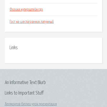
Физика куперштейн гдз
Гост на шестигранник латунный
Links
An Informative Text Blurb
Links to Important Stuff
Лермонтов беглец урок презентация