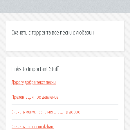
Скачать с торрента все песни с любавин
Links to Important Stuff
Дорогу добра текст песни
Презентация про давление
Скачать минус песни метелица гр добро
Скачать все песни dzham