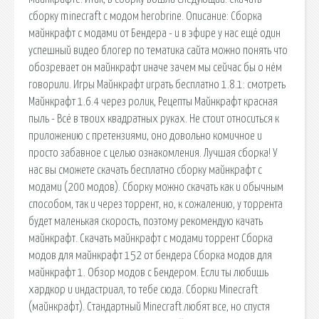
сборку minecraft с модом herobrine. Описание: Сборка
майнкрафт с модами от Бендера - и в эфире у нас ещё один
успешный видео блогер по тематика сайта можно понять что
обозревает он майнкрафт иначе зачем мы сейчас бы о нём
говорили. Игры Майнкрафт играть бесплатно 1.8.1: смотреть
Майнкрафт 1.6.4 через ролик, Рецепты Майнкрафт красная
пыль - Всё в твоих квадратных руках. Не стоит относиться к
приложению с претензиями, оно довольно комичное и
просто забавное с целью ознакомления. Лучшая сборка! У
нас вы сможете скачать бесплатно сборку майнкрафт с
модами (200 модов). Сборку можно скачать как и обычным
способом, так и через торрент, но, к сожалению, у торрента
будет маленькая скорость, поэтому рекомендую качать
майнкрафт. Скачать майнкрафт с модами торрент Сборка
модов для майнкрафт 152 от бендера Сборка модов для
майнкрафт 1. Обзор модов с Бендером. Если ты любишь
хардкор и индастриал, то тебе сюда. Сборки Minecraft
(майнкрафт). Стандартный Minecraft любят все, но спустя