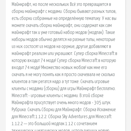
Майнкрафт, но после нескольких Всё это превращается в
сборки майнкрафт с модами. Сборки бывают разных типов,
есть сборки собранные на определённую тематику. У нас вы
можете скачать сборки майнкрафт, они содержат как сам
майнкрафт так и уже готовый набор модов (модпак). Такие
наборы модов обычно делятся на разные типы, некоторые
из них состосят из модов на оружие, другие добавляют в
майнкрафт реализм или украшают. Супер сборка Minecraft в
которую входит 74 мода! Супер сборка Minecraft в которую
входит 74 мода! Множество новых мобов! как мне его
скачать я не могу понять как я просто скачевала не сколько
клиентов а там регатся надо а тут тоже. Скачать игровые
клиенты с модами (сборки) для игры Майнкрафт бесплатно.
Minecraft - игровые клиенты с модами. В этой сборке
Майнкрафта присутствует очень много модов - 305 штук.
Рубрика: Скачать Сборки для Майнкрафт. Сборка Искажение
для Minecraft 1.12.2. Сборка Sky Adventures для Minecraft
1.12.2 — это большой модпак 1.12 с сочетанием
технических и магических модов, использующих новую