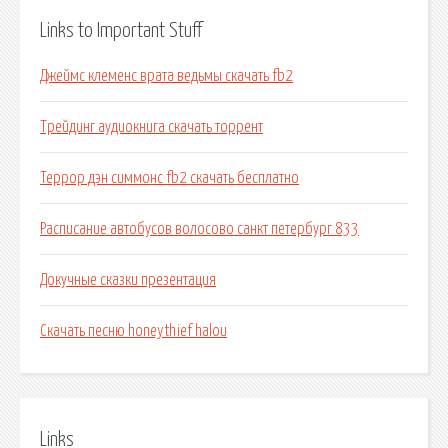
Links to Important Stuff
Джеймс клеменс врата ведьмы скачать fb2
Трейдинг аудиокнига скачать торрент
Террор дэн симмонс fb2 скачать бесплатно
Расписание автобусов волосово санкт петербург 833
Докучные сказки презентация
Скачать песню honeythief halou
Links