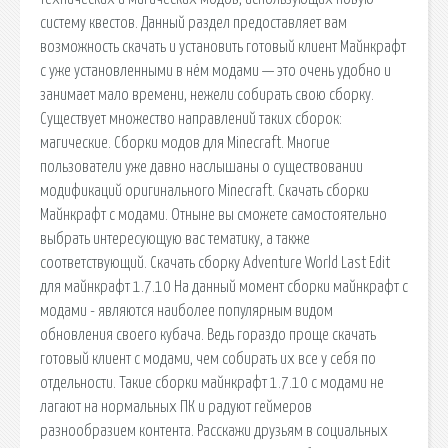
систему квестов. Данный раздел предоставляет вам
возможность скачать и установить готовый клиент Майнкрафт
с уже установленными в нём модами — это очень удобно и
занимает мало времени, нежели собирать свою сборку.
Существует множество направлений таких сборок:
магические. Сборки модов для Minecraft. Многие
пользователи уже давно наслышаны о существовании
модификаций оригинального Minecraft. Скачать сборки
Майнкрафт с модами. Отныне вы сможете самостоятельно
выбрать интересующую вас тематику, а также
соответствующий. Скачать сборку Adventure World Last Edit
для майнкрафт 1.7.10 На данный момент сборки майнкрафт с
модами - являются наиболее популярным видом
обновления своего кубача. Ведь гораздо проще скачать
готовый клиент с модами, чем собирать их все у себя по
отдельности. Такие сборки майнкрафт 1.7.10 с модами не
лагают на нормальных ПК и радуют геймеров
разнообразием контента. Расскажи друзьям в социальных