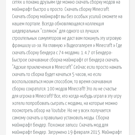
сетях и покажи друзьям где можно скачать сборку модов на
майнкрафт быстро и просто. Скачать сборку Minecraft.
Скачать сборку майнкрафт вы без особых усилий сможете на
нашем портале. Всегда обновляющаяся коллекция
шедевральных "солянок" для одного из лучших
строительных симуляторов не даст вам покинуть эту игровую
франшизу из-за. На главную » Видеогалерея » Minecraft » Где
скачать сборку бендера с 74-модами. 1.4.7 от Бендера-
Быстрое скачивание сборка майнкрафт от бендера скачать.
"Адские приключения в Minecraft".Сейчас если просто нажать
скачать то сборка будет качаться 5 часов, но если
воспользоваться моим способом, то время скачивания
сборки сократится. 100 модов MInecraft! Это ли не счастье
для игрока в Minecraft? Все, кто когда-нибудь играл в эту игру
хотели попробовать сыграть с модами, на которые можно
посмотреть обзор на Youtube. Но не у всех получается
самому скачать и правильно установить моды. Сборка
майнкрафт бендер. Похожие записи: Скачать мод для
майнкрафт бендер. Загружено 19 февраля 2015. Майнкрафт