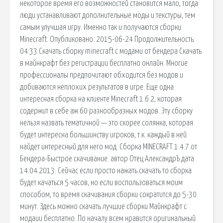
некоторое время его возможностей становится мало, тогда
люди устанавливают дополнительные моды и текстуры, тем
самым улучшая игру. Именно так и получаются сборки
Minecraft. Опубликовано: 2015-06-24 Продолжительность:
04:33 Скачать сборку minecraft с модами от бендера Скачать
в майнкрафт без регистрации бесплатно онлайн. Многие
профессионалы предпочитают обходится без модов и
добиваются неплохих результатов в игре. Еще одна
интересная сборка на клиенте Minecraft 1.6.2, которая
содержит в себе аж 60 разнообразных модов. Эту сборку
нельзя назвать тематичной — это скорее солянка, которая
будет интересна большинству игроков, т.к. каждый в ней
найдет интересный для него мод. Сборка MINECRAFT 1.4.7 от
Бендера-Быстрое скачивание. автор Отец АлександрЪ дата
14.04.2013. Сейчас если просто нажать скачать то сборка
будет качаться 5 часов, но если воспользоваться моим
способом, то время скачивания сборки сократится до 5-30
минут. Здесь можно скачать лучшие сборки Майнкрафт с
модаии бесплатно. По началу всем нравится оригинальный