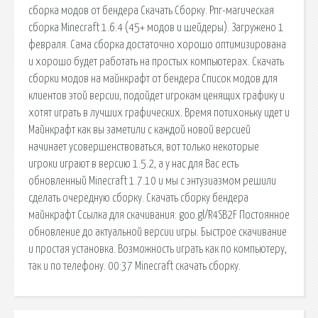
сборка модов от бендера Скачать Сборку. Рпг-магическая
сборка Minecraft 1.6.4 (45+ модов и шейдеры). Загружено 1
февраля. Сама сборка достаточно хорошо оптимизирована
и хорошо будет работать на простых компьютерах. Скачать
сборки модов на майнкрафт от бендера Список модов для
клиентов этой версии, подойдет игрокам ценящих графику и
хотят играть в лучших графических. Время потихоньку идет и
Майнкрафт как вы заметили с каждой новой версией
начинает усовершенствоваться, вот только некоторые
игроки играют в версию 1.5.2, а у нас для Вас есть
обновленный Minecraft 1.7.10 и мы с энтузиазмом решили
сделать очередную сборку. Скачать сборку бендера
майнкрафт Ссылка для скачивания: goo.gl/R4SB2F Постоянное
обновление до актуальной версии игры. Быстрое скачивание
и простая установка. Возможность играть как по компьютеру,
так и по телефону. 00:37 Minecraft скачать сборку.