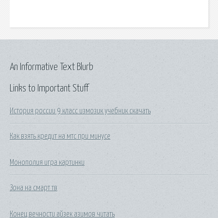
An Informative Text Blurb
Links to Important Stuff
История россии 9 класс измозик учебник скачать
Как взять кредит на мтс при минусе
Монополия игра картинки
Зона на смарт тв
Конец вечности айзек азимов читать