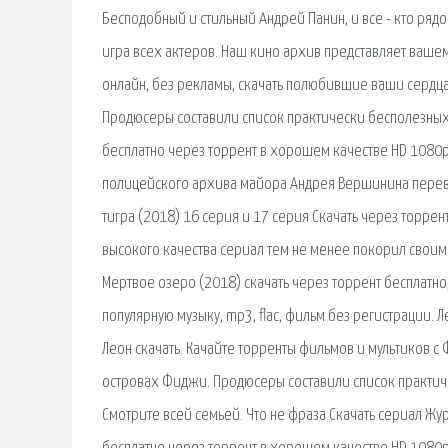
Бесподобный и стильный Андрей Панин, и все - кто ряд
игра всех актеров. Наш кино архив представляет ваше
онлайн, без рекламы, скачать полюбившие ваши сердц
Продюсеры составили список практически бесполезных
бесплатно через торрент в хорошем качестве HD 1080p 
полицейского архива майора Андрея Вершинина перев
тигра (2018) 16 серия и 17 серия Скачать через торрен
высокого качества сериал тем не менее покорил св
Мертвое озеро (2018) скачать через торрент бесплатно,
популярную музыку, mp3, flac, фильм без регистрации. 
Леон скачать. Качайте торренты фильмов и мультиков с
островах Фиджи. Продюсеры составили список практич
Смотрите всей семьей. Что не фраза Скачать сериал Ж