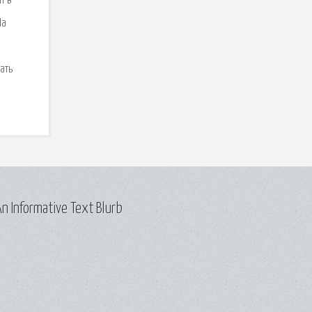
т в
На
ать
n Informative Text Blurb