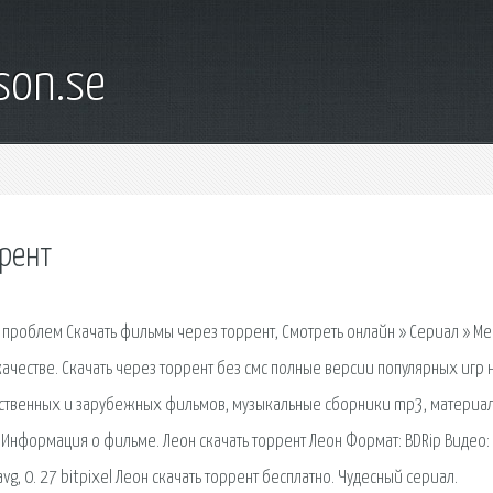
son.se
ррент
 проблем Скачать фильмы через торрент, Смотреть онлайн » Сериал » М
ачестве. Скачать через торрент без смс полные версии популярных игр н
ественных и зарубежных фильмов, музыкальные сборники mp3, материал
т Информация о фильме. Леон скачать торрент Леон Формат: BDRip Видео:
 avg, 0. 27 bitpixel Леон скачать торрент бесплатно. Чудесный сериал.