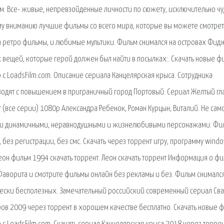
ом. Все- живые, непревзойденные личности по сюжету, исключительно ч
му вниманию лучшие фильмы со всего мира, которые вы можете смотрет
а ретро фильмы, и любимые мультики. Фильм снимался на островах Фид
 вещей, которые герой должен был найти в посылках:. Скачать новые 
с LoadsFilm.com. Описание сериала Канцелярская крыса. Сотрудника
одят с повышением в приграничный город Портовый. Сериал Желтый гл
т (все серии) 1080p Александра Ребенок, Роман Курцын, Виталий. Не сам
оими динамичными, неравнодушными и жизнелюбивыми персонажами. Фи
 без регистрации, без смс. Скачать через торрент игру, программу windo
Леон фильм 1994 скачать торрент. Леон скачать торрент Информация о фи
 Фаворита и смотрите фильмы онлайн без рекламы и без. Фильм снималс
ески бесполезных. Замечательный российский современный сериал Сват
уров 2009 через торрент в хорошем качестве бесплатно. Скачать новые 