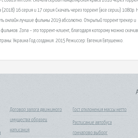
с LoadsFilm.com. Скачать сериал Канцелярская крыса 2018 через торрен
 (2018) 16 серия и 17 серия Скачать через торрент (все серии) 1080p. 
еть онлайн лучшие фильмы 2019 абсолютно. Открытый торрент трекер и
 фильмов. Zona – это торрент-клиент, благодаря которому можно скачив
траны: Украина Год создания: 2015 Режиссер: Евгения Евтушенко.
A
Договор залога движимого
Гост отклонения массы нетто
имущества образец
Расписание автобуса
написания
н
гончарово выборг