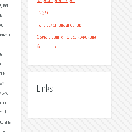
Ветроэнергетика pdf
удная
U2 360
ь
Пани валентина дневник
жи.
фильмы
Скачать рингтон алиса кожикина
белые ангелы
аз
ого
льм
ws,
Links
льме.
я на
ы !
фильмы