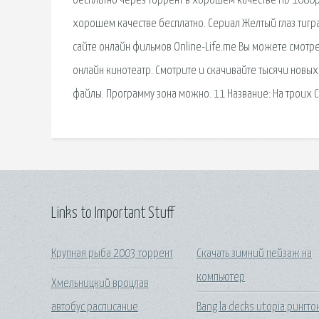
бесплатно через торрент в хорошем качестве HD 1080p 
хорошем качестве бесплатно. Сериал Желтый глаз тигра
сайте онлайн фильмов Online-Life.me Вы можете смотр
онлайн кинотеатр. Смотрите и скачивайте тысячи новых
файлы. Программу зона можно. 11 Название: На троих С
Links to Important Stuff
Крупная рыба 2003 торрент
Скачать зимний пейзаж на
компьютер
Хмельницкий вроцлав
автобус расписание
Bang la decks utopia рингто