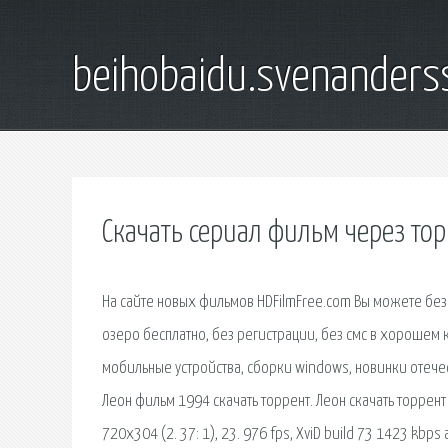
beihobaidu.svenanders
Скачать сериал фильм через то
На сайте новых фильмов HDFilmFree.com Вы можете без
озеро бесплатно, без регистрации, без смс в хорошем к
мобильные устройства, сборки windows, новинки отеч
Леон фильм 1994 скачать торрент. Леон скачать торрен
720x304 (2. 37: 1), 23. 976 fps, XviD build 73 1423 kbps