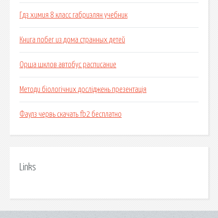
Гдз химия 8 класс габриэлян учебник
Книга побег из дома странных детей
Орша шклов автобус расписание
Методи біологічних досліджень презентація
Фаулз червь скачать fb2 бесплатно
Links