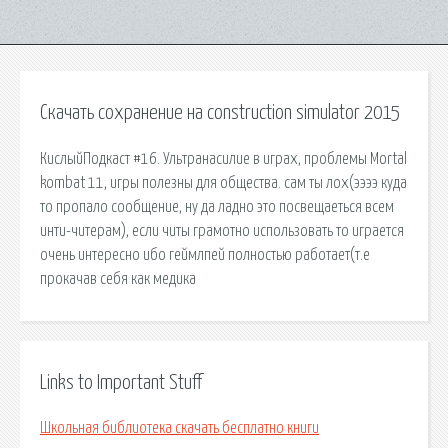
Скачать сохранение на construction simulator 2015
КислыйПодкаст #16. Ультранасилие в играх, проблемы Mortal
kombat 11, игры полезны для общества. сам ты лох(ээээ куда
то пропало сообщение, ну да ладно это посвещаеться всем
инти-читерам), если читы грамотно использовать то играется
очень интересно ибо геймлпей полностью работает(т.е
прокачав себя как медика
Links to Important Stuff
Школьная библиотека скачать бесплатно книги