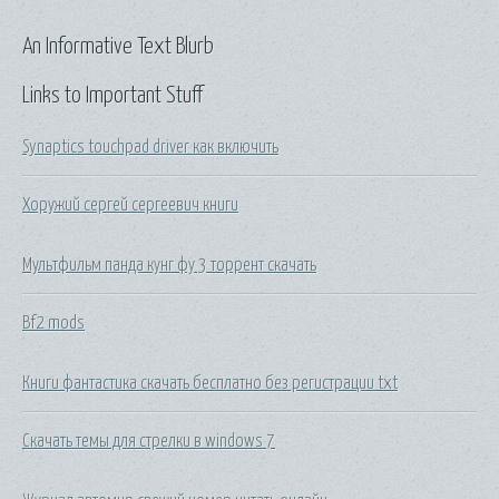
An Informative Text Blurb
Links to Important Stuff
Synaptics touchpad driver как включить
Хоружий сергей сергеевич книги
Мультфильм панда кунг фу 3 торрент скачать
Bf2 mods
Книги фантастика скачать бесплатно без регистрации txt
Скачать темы для стрелки в windows 7