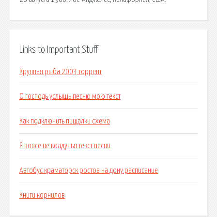
Links to Important Stuff
Крупная рыба 2003 торрент
О господь услышь песню мою текст
Как подключить пищалки схема
Я вовсе не колдунья текст песни
Автобус краматорск ростов на дону расписание
Книги корнилов