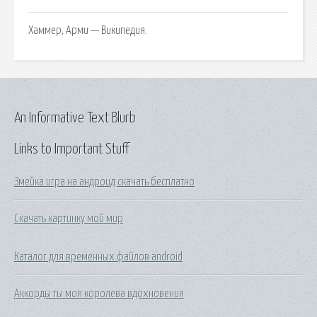
Хаммер, Арми — Википедия.
An Informative Text Blurb
Links to Important Stuff
Змейка игра на андроид скачать бесплатно
Скачать картинку мой мир
Каталог для временных файлов android
Аккорды ты моя королева вдохновения