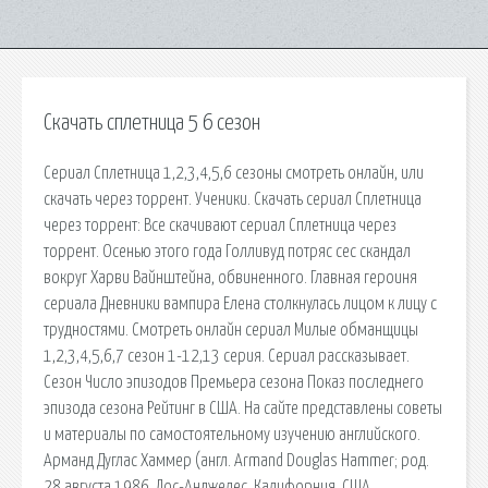
Скачать сплетница 5 6 сезон
Сериал Сплетница 1,2,3,4,5,6 сезоны смотреть онлайн, или
скачать через торрент. Ученики. Скачать сериал Сплетница
через торрент: Все скачивают сериал Сплетница через
торрент. Осенью этого года Голливуд потряс сес скандал
вокруг Харви Вайнштейна, обвиненного. Главная героиня
сериала Дневники вампира Елена столкнулась лицом к лицу с
трудностями. Смотреть онлайн сериал Милые обманщицы
1,2,3,4,5,6,7 сезон 1-12,13 серия. Сериал рассказывает.
Сезон Число эпизодов Премьера сезона Показ последнего
эпизода сезона Рейтинг в США. На сайте представлены советы
и материалы по самостоятельному изучению английского.
Арманд Дуглас Хаммер (англ. Armand Douglas Hammer; род.
28 августа 1986, Лос-Анджелес, Калифорния, США.