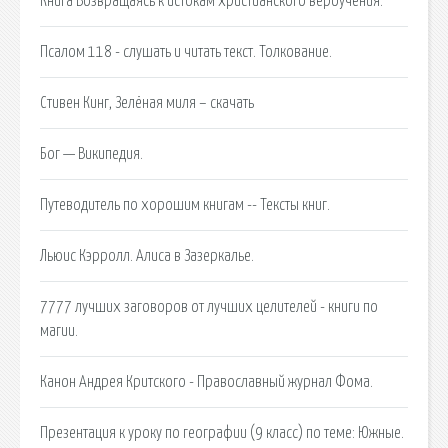
Книга Возвращаясь к истокам христианского вероучения.
Псалом 118 - слушать и читать текст. Толкование.
Стивен Кинг, Зелёная миля – скачать
Бог — Википедия.
Путеводитель по хорошим книгам -- Тексты книг.
Льюис Кэрролл. Алиса в Зазеркалье.
7777 лучших заговоров от лучших целителей - книги по
магии.
Канон Андрея Критского - Православный журнал Фома.
Презентация к уроку по географии (9 класс) по теме: Южные.