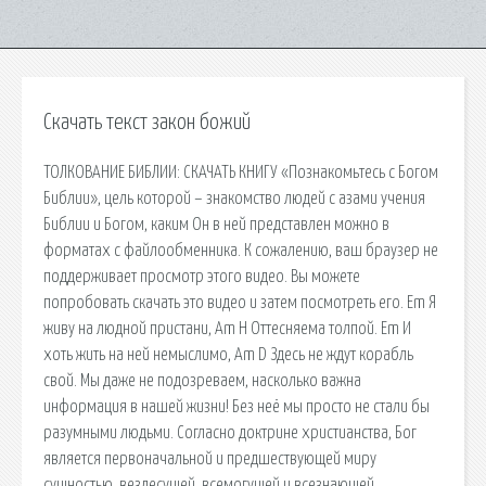
Скачать текст закон божий
ТОЛКОВАНИЕ БИБЛИИ: СКАЧАТЬ КНИГУ «Познакомьтесь с Богом
Библии», цель которой – знакомство людей с азами учения
Библии и Богом, каким Он в ней представлен можно в
форматах с файлообменника. К сожалению, ваш браузер не
поддерживает просмотр этого видео. Вы можете
попробовать скачать это видео и затем посмотреть его. Em Я
живу на людной пристани, Am H Оттесняема толпой. Em И
хоть жить на ней немыслимо, Am D Здесь не ждут корабль
свой. Мы даже не подозреваем, насколько важна
информация в нашей жизни! Без неё мы просто не стали бы
разумными людьми. Согласно доктрине христианства, Бог
является первоначальной и предшествующей миру
сущностью, вездесущей, всемогущей и всезнающей,