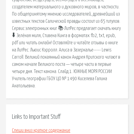
создателем материального и духовного миров, в частности.
По общепринятому мнению исследователей, древнейший из
известных текстов Салической правды состоит из 65 титулов.
Сервис электронных книг 📚 ЛитРес предлагает скачать книгу
🠳 Зелёная миля, Стивена Кинга в форматах fb2, txt, epub,
pdf или читать онлайн! Оставляйте и читайте отзывы о книге
на ЛитРес. Льюис Кэрролл. Алиса в Зазеркалье----- Lewis
Carroll. Великий покаянный канон Андрея Критского читают в
самом начале Великого поста — четыре части в первые
четыре дня. Текст канона. Слайд 1. ЮЖНЫЕ МОРЯ РОССИИ
Учитель географии ГБОУ ЦО № 1490 Киселева Галина
Анатольевна.
Links to Important Stuff
Спеши вниз краткое содержание