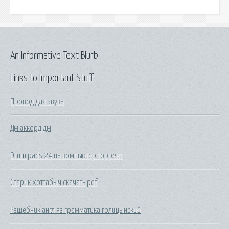
An Informative Text Blurb
Links to Important Stuff
Провод для звука
Дм аккорд дм
Drum pads 24 на компьютер торрент
Старик хоттабыч скачать pdf
Решебник англ яз грамматика голицынский