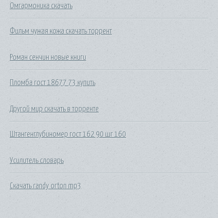
Омгармоника скачать
Фильм чужая кожа скачать торрент
Роман сенчин новые книги
Пломба гост 18677 73 купить
Другой мир скачать в торренте
Штангенглубиномер гост 162 90 шг 160
Усилитель словарь
Скачать randy orton mp3