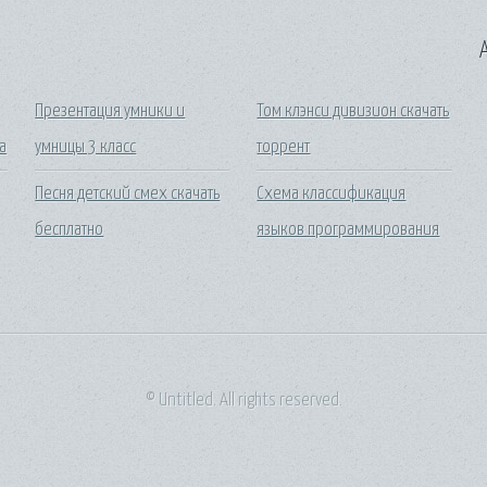
A
Презентация умники и
Том клэнси дивизион скачать
а
умницы 3 класс
торрент
Песня детский смех скачать
Схема классификация
бесплатно
языков программирования
© Untitled. All rights reserved.