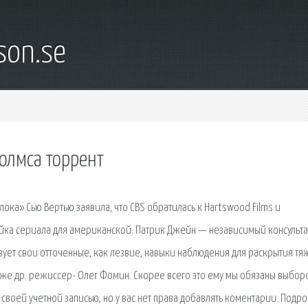
son.se
холмса торрент
ока» Сью Вертью заявила, что CBS обратилась к Hartswood Films и
а сериала для американской. Патрик Джейн — независимый консульта
зует свои отточенные, как лезвие, навыки наблюдения для раскрытия т
 уже др. режиссер- Олег Фомин. Скорее всего это ему мы обязаны выбор
 своей учетной записью, но у вас нет права добавлять коментарии. Подр