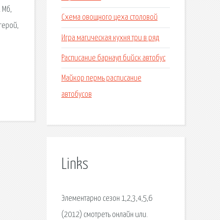
 Мб,
Схема овощного цеха столовой
герой,
Игра магическая кухня три в ряд
Расписание барнаул бийск автобус
Майкор пермь расписание
автобусов
Links
Элементарно сезон 1,2,3,4,5,6
(2012) смотреть онлайн или.