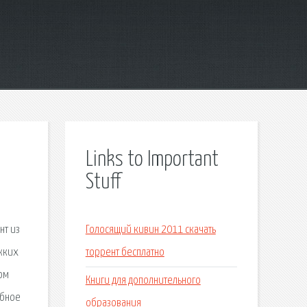
Links to Important
Stuff
нт из
Голосящий кивин 2011 скачать
яжких
торрент бесплатно
ом
Книги для дополнительного
обное
образования