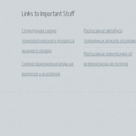
Links to Important Stuff
Структурная схема
Расписание автобуса
технологического процесса
геленджик архипо осиповк
нижнего склада
Расписание электричек от
Схема разложения воды на
всеволожска до питера
водород и кислород