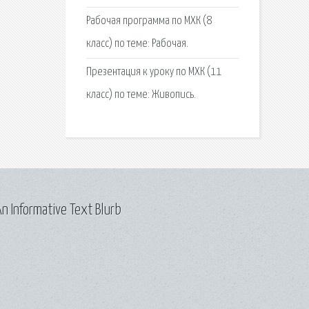
Рабочая программа по МХК (8
класс) по теме: Рабочая.
Презентация к уроку по МХК (11
класс) по теме: Живопись.
n Informative Text Blurb