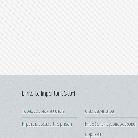
Links to Important Stuff
Торадора манга читать
Стар баунт игра
Играть в escape the prison
Инвойс на грузоперевозки
образец