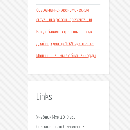
Современная экономическая
ситуация в россии презентация
Как добавлять страницы в ворде
Драйвер для hp 1020 для mac os
Малинин как мы любили аккорды
Links
Учебник Мхк 10 Класс
Солодовников Оглавление