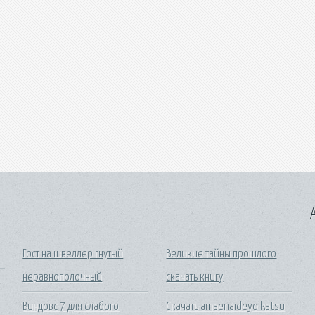
A
Гост на швеллер гнутый
Великие тайны прошлого
неравнополочный
скачать книгу
Виндовс 7 для слабого
Скачать amaenaideyo katsu