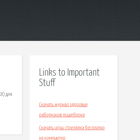
Links to Important
Stuff
К) для
Скачать журнал здоровья
работников пищеблока
Скачать игры стрелялка бесплатно
на компьютер