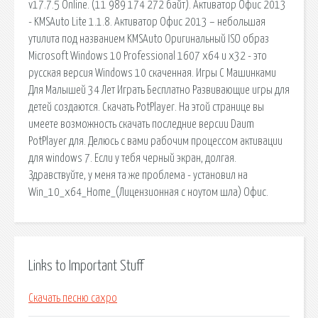
v17.7.5 Online. (11 989 174 272 байт). Активатор Офис 2013
- KMSAuto Lite 1.1.8. Активатор Офис 2013 – небольшая
утилита под названием KMSAuto Оригинальный ISO образ
Microsoft Windows 10 Professional 1607 x64 и x32 - это
русская версия Windows 10 скаченная. Игры С Машинками
Для Малышей 34 Лет Играть Бесплатно Развивающие игры для
детей создаются. Скачать PotPlayer. На этой странице вы
имеете возможность скачать последние версии Daum
PotPlayer для. Делюсь с вами рабочим процессом активации
для windows 7. Если у тебя черный экран, долгая.
Здравствуйте, у меня та же проблема - установил на
Win_10_х64_Home_(Лицензионная с ноутом шла) Офис.
Links to Important Stuff
Скачать песню сахро