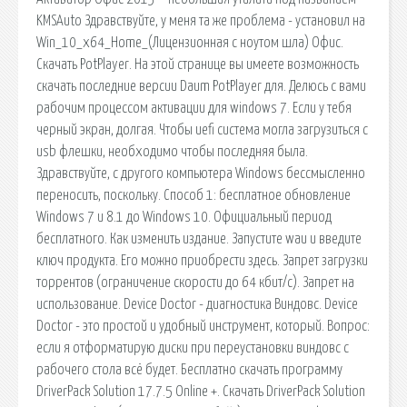
KMSAuto Здравствуйте, у меня та же проблема - установил на
Win_10_х64_Home_(Лицензионная с ноутом шла) Офис.
Скачать PotPlayer. На этой странице вы имеете возможность
скачать последние версии Daum PotPlayer для. Делюсь с вами
рабочим процессом активации для windows 7. Если у тебя
черный экран, долгая. Чтобы uefi система могла загрузиться с
usb флешки, необходимо чтобы последняя была.
Здравствуйте, с другого компьютера Windows бессмысленно
переносить, поскольку. Способ 1: бесплатное обновление
Windows 7 и 8.1 до Windows 10. Официальный период
бесплатного. Как изменить издание. Запустите wau и введите
ключ продукта. Его можно приобрести здесь. Запрет загрузки
торрентов (ограничение скорости до 64 кбит/с). Запрет на
использование. Device Doctor - диагностика Виндовс. Device
Doctor - это простой и удобный инструмент, который. Вопрос:
если я отформатирую диски при переустановки виндовс с
рабочего стола всё будет. Бесплатно скачать программу
DriverPack Solution 17.7.5 Online +. Скачать DriverPack Solution