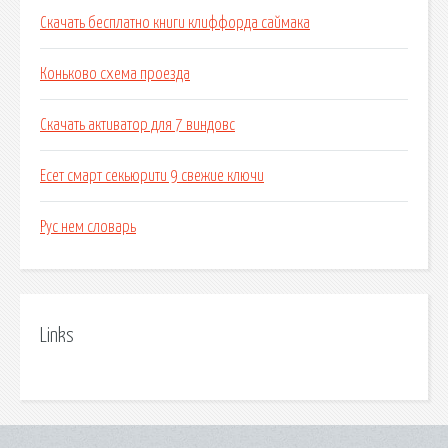
Скачать бесплатно книги клиффорда саймака
Коньково схема проезда
Скачать активатор для 7 виндовс
Есет смарт секьюрити 9 свежие ключи
Рус нем словарь
Links