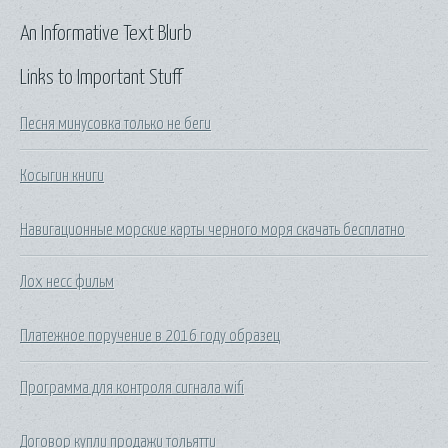
An Informative Text Blurb
Links to Important Stuff
Песня минусовка только не беги
Косыгин книги
Навигационные морские карты черного моря скачать бесплатно
Лох несс фильм
Платежное поручение в 2016 году образец
Программа для контроля сигнала wifi
Договор купли продажи тольятти