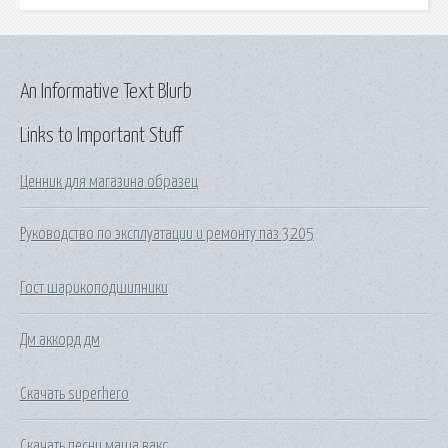
An Informative Text Blurb
Links to Important Stuff
Ценник для магазина образец
Руководство по эксплуатации и ремонту паз 3205
Гост шарикоподшипники
Дм аккорд дм
Скачать superhero
Скачать песни маша вакс