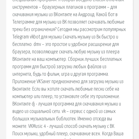
инструментов – браузерных плагинов и программ – для
скачивания музыки из ВКонтакте на Андроид. Какой бот в
Телеграмме для музыки из ВК позволяет скачивать любимые
треки без ограничения? Сегодня мы рассмотрим популярных
Telegram vkbot для музыки Скачать музыку из Вк быстро и
бесплатно. dmv – это простое и удобное расширение для
браузера, позволяющее скачать любую музыку из плеера
ВКонтакте на ваш компьютер. Сборник лучших бесплатных
программ для быстрой загрузки любых файлов из
интернета, будь то фильм, игра и другая программа.
Приложение VKSaver предназначено для загрузки музыки из
Вконтакте. Если вы хотите скачать любимые песни себе на
компьютер или плеер, то установите себе эту приложение.
ВКонтакте dj - лучшая программа для скачивания музыки и
видео из социальной сети. vk – сервис с одной из самых
больших музыкальных библиотек. Именно отсюда вы
можете. VKMusic 4 - лучший способ скачать музыку с ВК.
Поиск музыки, удобный плеер, скачивание всех. Когда Ваша