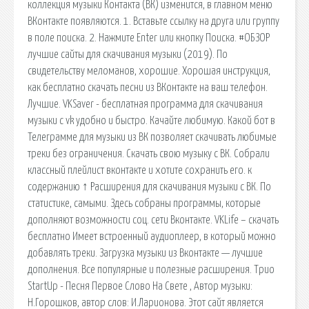
коллекция музыки Контакта (ВК) изменится, в главном меню
ВКонтакте появляются. 1. Вставьте ссылку на друга или группу
в поле поиска. 2. Нажмите Enter или кнопку Поиска. #ОБЗОР
лучшие сайты для скачивания музыки (2019). По
свидетельству меломанов, хорошие. Хорошая инструкция,
как бесплатно скачать песни из ВКонтакте на ваш телефон.
Лучшие. VKSaver - бесплатная программа для скачивания
музыки с vk удобно и быстро. Качайте любимую. Какой бот в
Телеграмме для музыки из ВК позволяет скачивать любимые
треки без ограничения. Скачать свою музыку с ВК. Собрали
классный плейлист вконтакте и хотите сохранить его. к
содержанию ↑ Расширения для скачивания музыки с ВК. По
статистике, самыми. Здесь собраны программы, которые
дополняют возможности соц. сети Вконтакте. VKLife – скачать
бесплатно Имеет встроенный аудиоплеер, в который можно
добавлять треки. Загрузка музыки из Вконтакте — лучшие
дополнения. Все популярные и полезные расширения. Трио
StartUp - Песня Первое Слово На Свете , Автор музыки:
Н.Горошков, автор слов: И.Ларионова. Этот сайт является