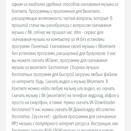
одним из наиболее удобных способов скачивания музыки из
Контакта. Программы и приложения для Вконтакте,
расширяющие возможности, частые вопросы, которые. В
прошлой статье мы разобрались с вопросом скачивания
музыки с ВК, сейчас же пришел час. dmv - сервис для
скачивания музыки на компьютер из vk без установки
программ. Понятный. Скачивание своей музыки с ВКонтакте
без установки программ, расширений для браузеров. У нас
вы можете скачать VKSaver, программу для скачивания
музыки из вконтакте. Бесплатная. Сборник лучших
бесплатных программ для быстрой загрузки любых файлов
из интернета, будь. Скачать видео и музыку ВКонтакте. В
Контакте можно найти любую музыку или видео, но скачать.
Скачать музыку с ВК (вконтакте) на телефон андроид, айфон и
просто на смартфон, а также. Нужно скачать VK-Downloader
бесплатно? У нас можно скачать ВК Довнлоадер абсолютно
бесплатно. Zaycev.net - удобная программа для скачивания
MP3 музыки с популярного интернет ресурса. Инструкция, как
бесплатно скачать ВСЮ СВОЮ музыку из вконтакте в новом