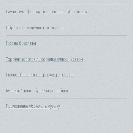
Саундтрек к фильму бойцовский клуб слушать
Образец положение о компании
Гост на браслеты
Торрент золотая лихорадка аляска 5 сезон
Скачать бесплатно игры для psp гонки
Букварь 1 класс бунеева решебник
Приложение vk скачать музыку