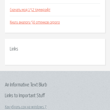
Скачать мод 152 таумкрафт
Книги аналоги 50 оттенков серого
Links
An Informative Text Blurb
Links to Important Stuff
Как убрать сон на windows 7