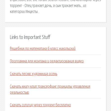
торрент - Отец трахает дочь, а сын трахает мать , из
категории Инцесты.
Links to Important Stuff
Решебник по математика 6 класс никольский
Программа для монтажа и редактирования видео
Скачать песню художница осень
Скачать книгу клип трансерфинг принципы управления
реальностью
Скачать ситигид через торрент бесплатно