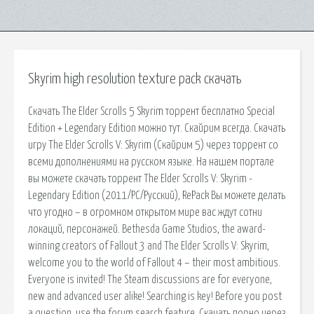
Skyrim high resolution texture pack скачать
Скачать The Elder Scrolls 5 Skyrim торрент бесплатно Special
Edition + Legendary Edition можно тут. Скайрим всегда. Скачать
игру The Elder Scrolls V: Skyrim (Скайрим 5) через торрент со
всеми дополнениями на русском языке. На нашем портале
вы можете скачать торрент The Elder Scrolls V: Skyrim -
Legendary Edition (2011/PC/Русский), RePack Вы можете делать
что угодно – в огромном открытом мире вас ждут сотни
локаций, персонажей. Bethesda Game Studios, the award-
winning creators of Fallout 3 and The Elder Scrolls V: Skyrim,
welcome you to the world of Fallout 4 – their most ambitious.
Everyone is invited! The Steam discussions are for everyone,
new and advanced user alike! Searching is key! Before you post
a question, use the forum search feature. Скачать порно через