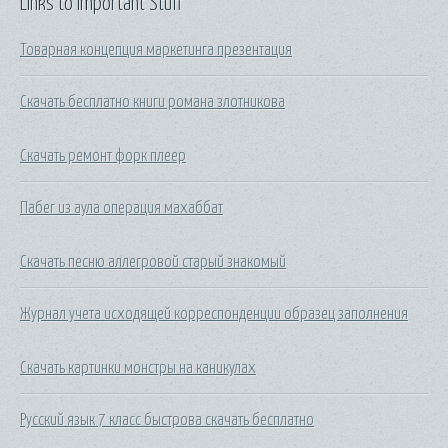
Links to Important Stuff
Товарная концепция маркетинга презентация
Скачать бесплатно книги романа злотникова
Скачать ремонт форк плеер
Пабег из аула операция махаббат
Скачать песню аллегровой старый знакомый
Журнал учета исходящей корреспонденции образец заполнения
Скачать картинки монстры на каникулах
Русский язык 7 класс быстрова скачать бесплатно