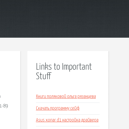
Links to Important
Stuff
а
Книги поляковой ольга рязанцева
01-89
Скачать программу сейф
Asus xonar d1 настройка драйвера