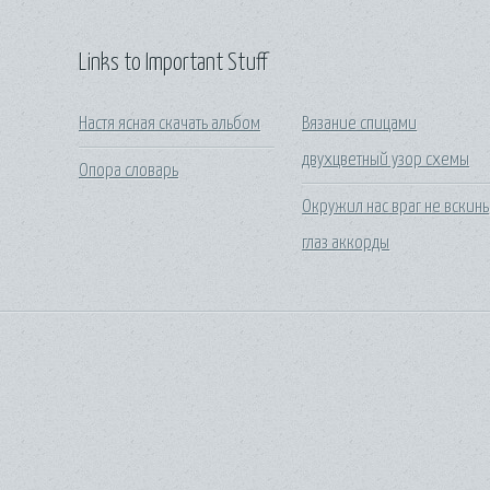
Links to Important Stuff
Настя ясная скачать альбом
Вязание спицами
двухцветный узор схемы
Опора словарь
Окружил нас враг не вскинь
глаз аккорды