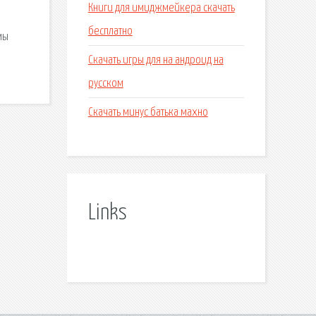
Книги для имиджмейкера скачать
бесплатно
мы
Скачать игры для на андроид на
русском
Скачать минус батька махно
Links