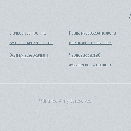
A
Сталкер зов припяти
Ирина муравьева позвони
зачистить магазин книги
мне позвони минусовка
Осадчук зазеркалье 3
Черновик сергей
лукьяненко аудиокнига
© Untitled. All rights reserved.