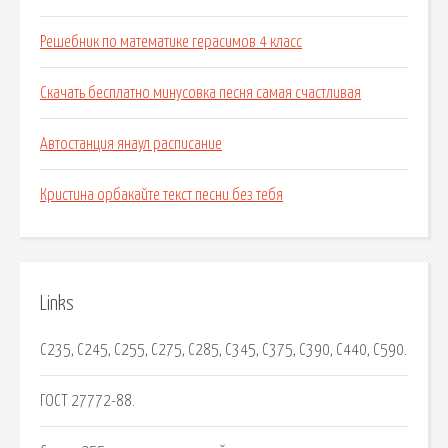
Решебник по математике герасимов 4 класс
Скачать бесплатно минусовка песня самая счастливая
Автостанция янаул расписание
Кристина орбакайте текст песни без тебя
Links
С235, С245, С255, С275, С285, С345, С375, С390, С440, С590.
ГОСТ 27772-88.