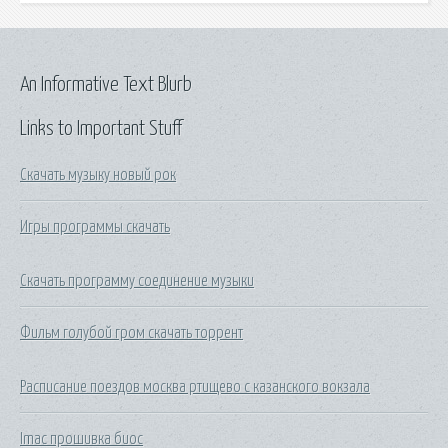
An Informative Text Blurb
Links to Important Stuff
Скачать музыку новый рок
Игры программы скачать
Скачать программу соединение музыки
Фильм голубой гром скачать торрент
Расписание поездов москва ртищево с казанского вокзала
Imac прошивка биос