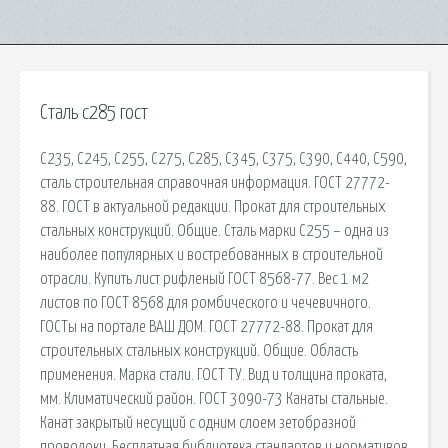
Сталь с285 гост
С235, С245, С255, С275, С285, С345, С375, С390, С440, С590,
сталь строительная справочная информация. ГОСТ 27772-
88. ГОСТ в актуальной редакции. Прокат для строительных
стальных конструкций. Общие. Сталь марки С255 – одна из
наиболее популярных и востребованных в строительной
отрасли. Купить лист рифленый ГОСТ 8568-77. Вес 1 м2
листов по ГОСТ 8568 для ромбического и чечевичного.
ГОСТы на портале ВАШ ДОМ. ГОСТ 27772-88. Прокат для
строительных стальных конструкций. Общие. Область
применения. Марка стали. ГОСТ ТУ. Вид и толщина проката,
мм. Климатический район. ГОСТ 3090-73 Канаты стальные.
Канат закрытый несущий с одним слоем зетобразной
проволоки. Бесплатная библиотека стандартов и нормативов