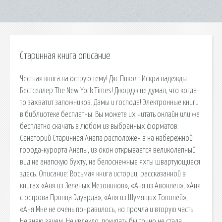
Старинная книга описание
Честная книга на острую тему! Дж. Пиколт Искра надежды
Бестселлер The New York Times! Джордж не думал, что когда-
то захватит заложников. Дамы и господа! Электронные книги
в библиотеке бесплатны. Вы можете их читать онлайн или же
бесплатно скачать в любом из выбранных форматов:
Санаторий Старинная Анапа расположен в на набережной
города-курорта Анапы, из окон открывается великолепный
вид на анапскую бухту, на белоснежные яхты швартующиеся
здесь. Описание: Восьмая книга истории, рассказанной в
книгах «Аня из Зеленых Мезонинов», «Аня из Авонлеи», «Аня
с острова Принца Эдуарда», «Аня из Шумящих Тополей»,
«Аня Мне не очень понравилось, но прочла и вторую часть.
Не знаю зачем. Не увлекло, покупать бы точно не стала.