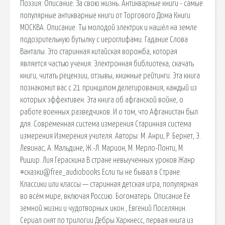
Поэзия: Описание: За свою жизнь. Антикварные книги - самые
популярные антикварные книги от Торгового Дома Книги
МОСКВА. Описание: Ты молодой электрик и нашёл на земле
подозрительную бутылку с иероглифами. Гадание Слова
Ванталы. Это старинная китайская ворожба, которая
является частью учения. Электронная библиотека, скачать
книги, читать рецензии, отзывы, книжные рейтинги. Эта книга
познакомит вас с 21 принципом делегирования, каждый из
которых эффективен. Эта книга об афганской войне, о
работе военных разведчиков. И о том, что Афганистан был
для. Современная система измерения Старинная система
измерения Измерения учителя. Авторы: М. Анри, Р. Бернет, Э.
Левинас, А. Мальдине, Ж.-Л. Марион, М. Мерло-Понти, М.
Ришир. Лия Гераскина В стране невыученных уроков Жанр
#сказки@free_audiobooks Если ты не бывал в Стране.
Классики или классы — старинная детская игра, популярная
во всём мире, включая Россию. Богоматерь. Описание Ее
земной жизни и чудотворных икон , Евгений Поселянин.
Сериал снят по трилогии Дебры Харкнесс, первая книга из