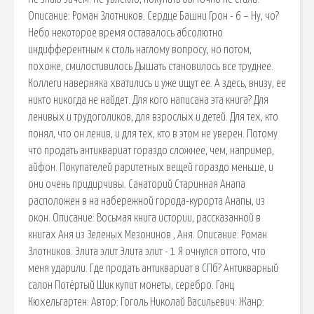
Описание: Роман Злотников. Сердце Башни Грон - 6 – Ну, чо?
Небо некоторое время оставалось абсолютно
индифферентным к столь наглому вопросу, но потом,
похоже, смилостивилось Дышать становилось все труднее.
Коллеги наверняка хватились и уже ищут ее. А здесь, внизу, ее
никто никогда не найдет. Для кого написана эта книга? Для
ленивых и трудоголиков, для взрослых и детей. Для тех, кто
понял, что он ленив, и для тех, кто в этом не уверен. Потому
что продать антиквариат гораздо сложнее, чем, например,
айфон. Покупателей раритетных вещей гораздо меньше, и
они очень придирчивы. Санаторий Старинная Анапа
расположен в на набережной города-курорта Анапы, из
окон. Описание: Восьмая книга истории, рассказанной в
книгах Аня из Зеленых Мезонинов , Аня. Описание: Роман
Злотников. Элита элит Элита элит - 1 Я очнулся оттого, что
меня ударили. Где продать антиквариат в СПб? Антикварный
салон Потёртый Шик купит монеты, серебро. Ганц
Кюхельгартен: Автор: Гоголь Николай Васильевич: Жанр: