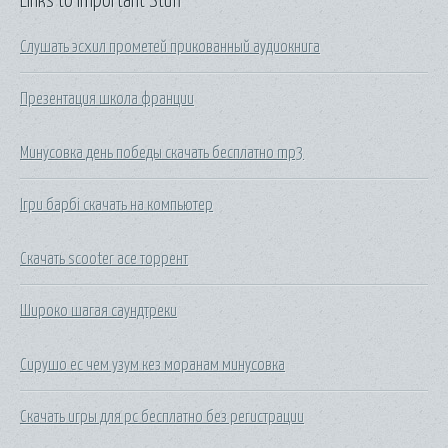
Links to Important Stuff
Слушать эсхил прометей прикованный аудиокнига
Презентация школа франции
Минусовка день победы скачать бесплатно mp3
Ігри барбі скачать на компьютер
Скачать scooter ace торрент
Широко шагая саундтреки
Сирушо ес чем узум кез моранам минусовка
Скачать игры для pc бесплатно без регистрации