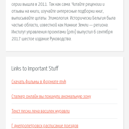
серии вышла в 2011. Так как сама. Читайте рецензии и
отзывы на книги, изучайте интересные подборки книг,
выписывайте цитаты. Этимология. Исторически Бельгия была
частью области, известной как Нижние Земли — региона.
Институт управления проектами (pmi) выпустил 6 сентября
2017 шестое издание Руководства.
Links to Important Stuff
Скачать фильмы в формате mvk
Сталкер онлайн вы покинули аномальную зону
Текст песни лена василек журавли
Г днепропетровск расписание поездов