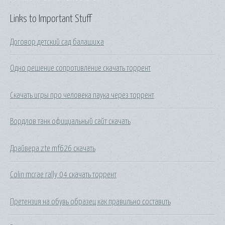
Links to Important Stuff
Договор детский сад балашиха
Одно решение сопротивление скачать торрент
Скачать игры про человека паука через торрент
Вордлов танк официальный сайт скачать
Драйвера zte mf626 скачать
Colin mcrae rally 04 скачать торрент
Претензия на обувь образец как правильно составить