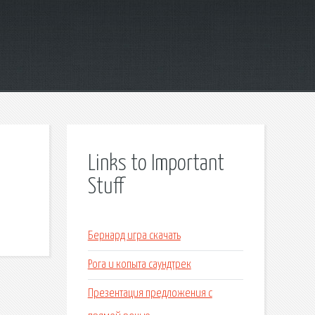
Links to Important
Stuff
Бернард игра скачать
Рога и копыта саундтрек
Презентация предложения с