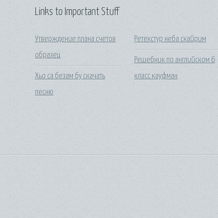
Links to Important Stuff
Утверждение плана счетов
Ретекстур неба скайрим
образец
Решебник по английском 6
Хьо са безам бу скачать
класс кауфман
песню