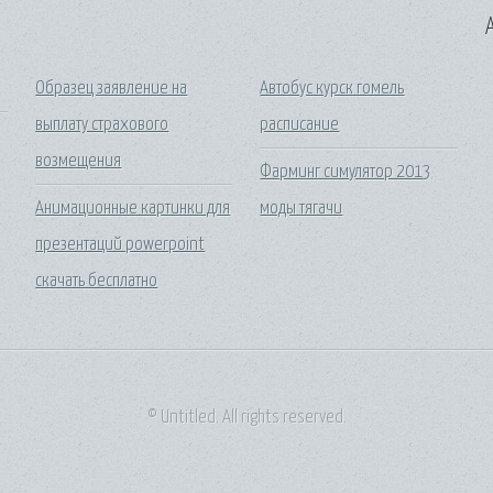
A
Образец заявление на
Автобус курск гомель
выплату страхового
расписание
возмещения
Фарминг симулятор 2013
Анимационные картинки для
моды тягачи
презентаций powerpoint
скачать бесплатно
© Untitled. All rights reserved.