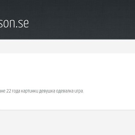
son.se
е 22 года картинки девушка одевалка игра.