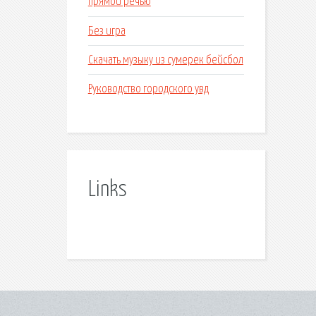
прямой речью
Без игра
Скачать музыку из сумерек бейсбол
Руководство городского увд
Links