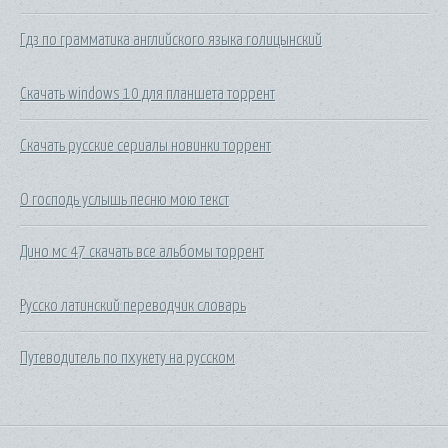
Гдз по грамматика английского языка голицынский
Скачать windows 10 для планшета торрент
Скачать русские сериалы новинки торрент
О господь услышь песню мою текст
Дино мс 47 скачать все альбомы торрент
Русско латинский переводчик словарь
Путеводитель по пхукету на русском