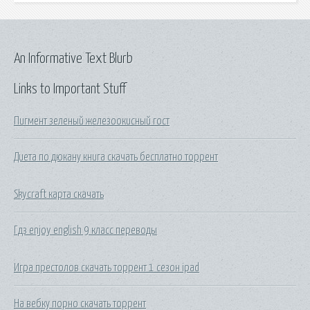
An Informative Text Blurb
Links to Important Stuff
Пигмент зеленый железоокисный гост
Диета по дюкану книга скачать бесплатно торрент
Skycraft карта скачать
Гдз enjoy english 9 класс переводы
Игра престолов скачать торрент 1 сезон ipad
На вебку порно скачать торрент