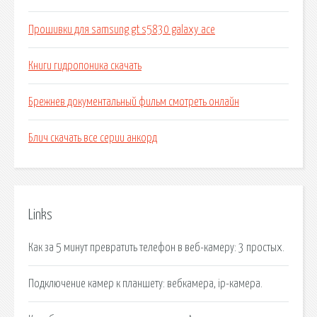
Прошивки для samsung gt s5830 galaxy ace
Книги гидропоника скачать
Брежнев документальный фильм смотреть онлайн
Блич скачать все серии анкорд
Links
Как за 5 минут превратить телефон в веб-камеру: 3 простых.
Подключение камер к планшету: вебкамера, ip-камера.