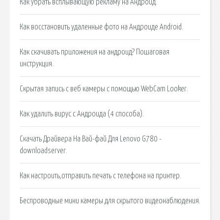
Как убрать всплывающую рекламу на Андроид.
Как восстановить удаленные фото на Андроиде Android.
Как скачивать приложения на андроид? Пошаговая
инструкция.
Скрытая запись с веб камеры с помощью WebCam Looker.
Как удалить вирус с Андроида (4 способа).
Скачать Драйвера На Вай-фай Для Lenovo G780 -
downloadserver.
Как настроить,отправить печать с телефона на принтер.
Беспроводные мини камеры для скрытого видеонаблюдения.