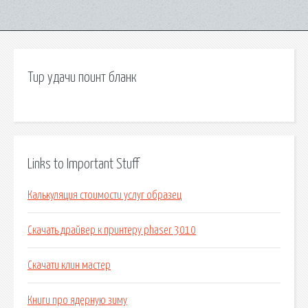
Тир удачи поинт бланк
Links to Important Stuff
Калькуляция стоимости услуг образец
Скачать драйвер к принтеру phaser 3010
Скачати клин мастер
Книги про ядерную зиму