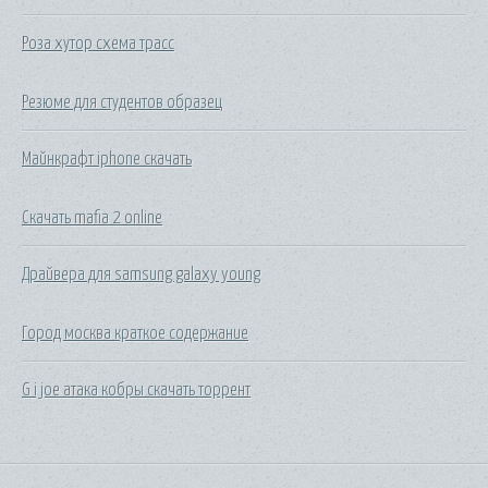
Роза хутор схема трасс
Резюме для студентов образец
Майнкрафт iphone скачать
Скачать mafia 2 online
Драйвера для samsung galaxy young
Город москва краткое содержание
G i joe атака кобры скачать торрент