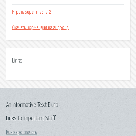
Играть super mechs 2
Скачать нормандия на андроид
Links
An Informative Text Blurb
Links to Important Stuff
Кино эро скачать