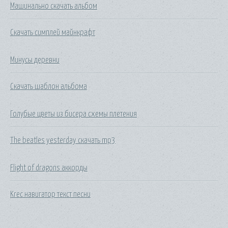
Машинально скачать альбом
Скачать симплей майнкрафт
Минусы деревни
Скачать шаблон альбома
Голубые цветы из бисера схемы плетения
The beatles yesterday скачать mp3
Flight of dragons аккорды
Krec навигатор текст песни