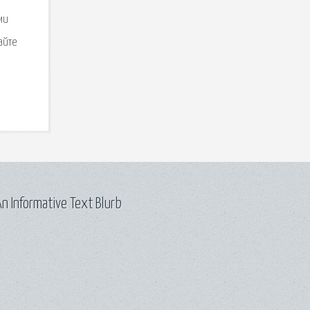
ми
айте
n Informative Text Blurb