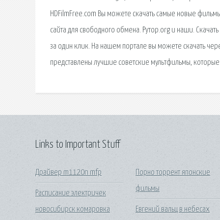
HDFilmFree.com Вы можете скачать самые новые фильмы
сайта для свободного обмена. Рутор.org и наши. Скача
за один клик. На нашем портале вы можете скачать чер
представлены лучшие советские мультфильмы, которые 
Links to Important Stuff
Драйвер m1120n mfp
Порно торрент японские
фильмы
Расписание электричек
новосибирск комаровка
Евгений вальц в небесах