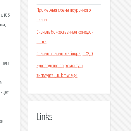
Примерная схема поурочного
 и iOS
плана
ыка,
Скачать божественная комедия
книга
Скачать скачать майнкрафт 090
нашем
Руководство по ремонту и
в
эксплуатации bmw e34
6-
анцет
Links
ок