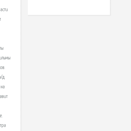
части
т
ты
фильмы
ов.
/д.
 на
авит
е.
тра