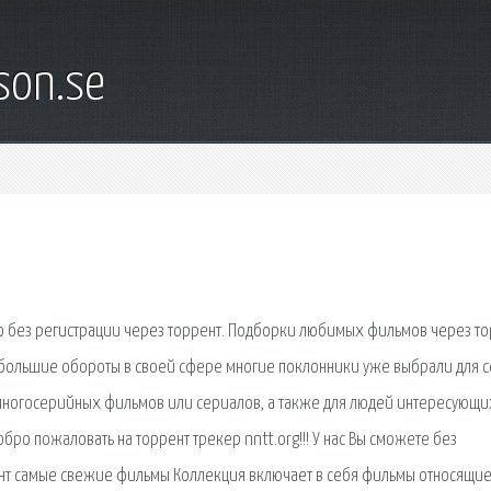
son.se
но без регистрации через торрент. Подборки любимых фильмов через т
т большие обороты в своей сфере многие поклонники уже выбрали для 
многосерийных фильмов или сериалов, а также для людей интересующи
ро пожаловать на торрент трекер nntt.org!!! У нас Вы сможете без
ент самые свежие фильмы Коллекция включает в себя фильмы относящие