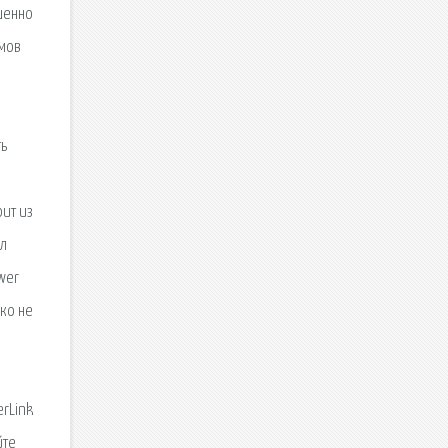
шенно
ьмов
ть
оит из
ал
wer
еко не
erLink
йте