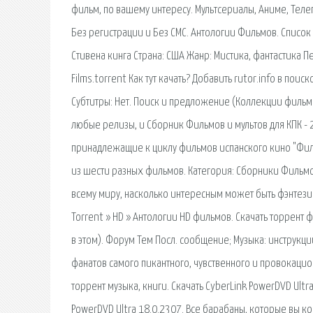
фильм, по вашему интересу. Мультсериалы, Аниме, Тел
Без регистрации и Без СМС. Антологии Фильмов. Список
Стивена кинга Страна: США Жанр: Мистика, фантастика 
Films.torrent Как тут качать? Добавить rutor.info в по
Субтитры: Нет. Поиск и предложение (Коллекции фильмо
любые релизы, и Сборник Фильмов и мультов для КПК -
принадлежащие к циклу фильмов испанского кино "Фильмы
из шести разных фильмов. Категория: Сборники Фильм
всему миру, насколько интересным может быть фэнтези
Torrent » HD » Антологии HD фильмов. Скачать торрент 
в этом). Форум Тем Посл. сообщение; Музыка: инструкци
фанатов самого пикантного, чувственного и провокацион
торрент музыка, книги. Скачать CyberLink PowerDVD Ultr
PowerDVD Ultra 18.0.2307. Все барабаны, которые вы ко