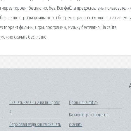
 через торрент бесплатно, без. Все файлы предоставлены пользователя
ть бесплатно игры на компьютер и без регистрации ты можешь на нашем с
ез торрент фильмы, игры, программы, музыку бесплатно. На сайте
можно скачать бесплатно.
A
Скачать казаки 2 на виндовс
Прошивка mt25
7
Казаки игра стратегия
Верховая езда книга скачать
скачать