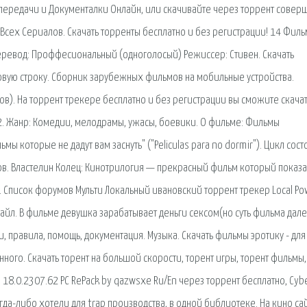
епередачи и Документалки Онлайн, или скачивайте через торрент совер
 Всех Сериалов. Скачать торренты бесплатно и без регистрации! 14 Фил
Перевод: Проффесиональный (одноголосый) Режиссер: Стивен. Скачать
исковую строку. Сборник зарубежных фильмов на мобильные устройства.
в). На торрент трекере бесплатно и без регистрации вы сможите скача
 2. Жанр: Комедии, мелодрамы, ужасы, боевики. О фильме: Фильмы
 которые не дадут вам заснуть" ("Peliculas para no dormir"). Цикл сост
ов. Властелин Колец: Кинотрилогия — прекрасный фильм который показ
. Список форумов Мульти Локальный ивановский торрент трекер Local Po
файл. В фильме девушка зарабатывает деньги сексом(но суть фильма дал
и, правила, помощь, документация. Музыка. Скачать фильмы эротику - для
ного. Скачать торент на большой скорости, торент игры, торент фильмы,
a 18.0.2307.62 РС RePack by qazwsxe Ru/En через торрент бесплатно, Cyb
гда-либо хотели для trap производства, в одной библиотеке. На кино са