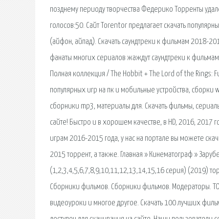
позднему периоду творчества Федерико Торренты удал
голосов:50. Сайт Torentor предлагает скачать популярн
(айфон, айпад). Скачать саундтреки к фильмам 2018-20
фанаты многих сериалов жаждут саундтреки к фильмам 
Полная коллекция / The Hobbit + The Lord of the Rings: 
популярных игр на пк и мобильные устройства, сборки
сборники mp3, материалы для. Скачать фильмы, сериал
сайте! Быстро и в хорошем качестве, в HD, 2016, 2017 
играм 2016-2015 года, у нас на портале вы можете ска
2015 торрент, а также. Главная » Кинематограф » Зару
(1,2,3,4,5,6,7,8,9,10,11,12,13,14,15,16 серия) (2019)
Сборники фильмов. Сборники фильмов. Модераторы. TOR
видеоуроки и многое другое. Скачать 100 лучших филь