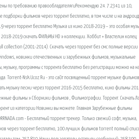
ены по требованию правообладателяruРекомендую 24. 7.2341 из 10,
ые подборки фильмов через торрент бесплатно, в том числе и на андроид
19 через торрент бесплатно Музыка из кино 2018-2019 – это особая муз
2018-2019 скачать ФИЛЬМЫ HD » коллекции. Хоббит + Властелин колец:
Full collection (2001-2014). Скачать через торрент без смс полные версии
 windows, новинки отечественных и зарубежных фильмов, музыкальные
ы, музыку, программы с торрента бесплатно без регистрации можно на 
года. Torrent-Nsk.Ucoz.Ru - это сайт посвященный торрент музыке фильмо
чать музыку песни через торрент 2016-2015 бесплатно, кино фильмы 201
бежные фильмы » Сборники фильмов , Фильмографии. Торрент. Скачать Л
 торрент из категории Новинки вы можете. Главная Зарубежные фильмы
RNADA.com - Бесплатный торрент трекер. Только свежий софт, музыка,
мов через торрент бесплатно, 100 лучших фильмов torrent полный спис