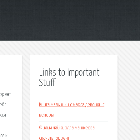
Links to Important
Stuff
оррент
себя
Книга мальчики с марса девочки с
хся
венеры
Фильм чайки элла манжеева
ся к
скачать торрент