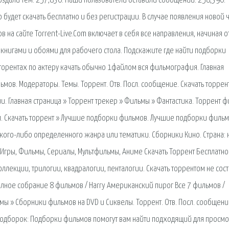
создали тем: 257,830. Наши пользователи оставили сообщений: 258,390.
удет скачать бесплатно и без регистрации. В случае появления новой 
в на сайте Torrent-Live.Com включает в себя все направления, начиная о
, книгами и обоями для рабочего стола. Подскажите где найти подборки
 торентах по актеру качать обычно 1файлом вся фильмография. Главная
в. Модераторы. Темы. Торрент. Отв. Посл. сообщение. Скачать торрен
и. Главная страница » Торрент трекер » Фильмы » Фантастика. Торрент 
. Скачать торрент » Лучшие подборки фильмов. Лучшие подборки фильм
ого-либо определенного жанра или тематики. Сборники Кино. Страна: н
Игры, Фильмы, Сериалы, Мультфильмы, Аниме Скачать Торрент Бесплатно
лекции, трилогии, квадралогии, пенталогии. Скачать торрентом не сост
олное собрание 8 фильмов / Harry Американский пирог Все 7 фильмов /
ьмы » Сборники фильмов на DVD и Сиквелы. Торрент. Отв. Посл. сообщени
подборок: Подборки фильмов помогут вам найти подходящий для просмо