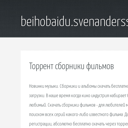
beihobaidu.svenanders
Торрент сборники фильмов
Новинки музыки. Сборники и альбомы скачать бесплат
загрузки. В наше время когда кино индустрия набирае
любимый. Скачать сборники фильмов - для любителей 
поиском всех серий какого-либо известного фильма. Доб
регистрации, абсолютно бесплатно скачать через торр