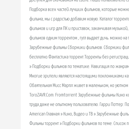
доступен для скачивания на сайте. Наши пользователи 
Подборка всех частей лучших фильмов, которые можно б
фильма, мы с радостью добавим новую. Каталог торренто
фильмов и игр для ПК и приставок, заканчивая музыкой
фильмов одним торрентом , гугл выдает дичь. можно на
Зарубежные фильмы Сборники фильмов. Сборники фильмо
бесплатно.Фантастика торрент.Торренты без регистраци
» Подборки фильмов по тематике. Навигация по жанрам
Многие зрители являются настоящими поклонниками как
Обаятельная Мисс Марпл живет в маленьком, но уютном 
ToroZAVR.Com. Fromtorrent Зарубежные фильмы Кино кол
труда даже не опытному пользователю. Гарри Поттер: П
American Главная » Кино, Видео и ТВ » Зарубежные фил
Фильмы торрент » Подборки фильмов по теме. Список 