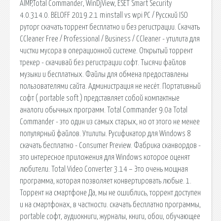
AIMP,Total Commander, WinDjView, ESET Smart Security
4.0.314.0. BELOFF 2019.2.1 minstall vs wpi PC / Русский ISO
руторг скачать торрент бесплатно и без регистрации. Скачать
CCleaner Free / Professional / Business / CCleaner - утилита для
чистки мусора в операционной системе. Открытый торрент
трекер - скачивай без регистрации софт. Тысячи файлов
музыки и бесплатных. Файлы для обмена предоставлены
пользователями сайта. Администрация не несёт. Портативный
софт ( portable soft ) представляет собой компактные
аналоги обычных программ. Total Commander 9.0a Total
Commander - это один из самых старых, но от этого не менее
популярный файлов. Утилиты. Русификатор для Windows 8
скачать бесплатно - Consumer Preview. Фабрика сканвордов -
это интересное приложения для Windows которое оценят
любители. Total Video Converter 3.14 – Это очень мощная
программа, которая позволяет конвертировать любые. 1.
Торрент на смартфоне Да, мы не ошиблись, торрент доступен
и на смартфонах, в частности. скачать бесплатно программы,
portable софт, аудиокниги, журналы, книги, обои, обучающее