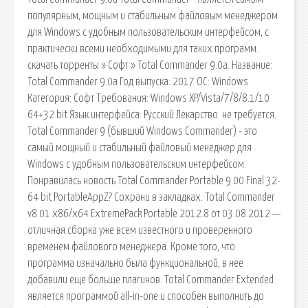
популярным, мощным и стабильным файловым менеджером
для Windows с удобным пользовательским интерфейсом, с
практически всеми необходимыми для таких программ.
скачать торренты » Софт » Total Commander 9.0a. Название:
Total Commander 9.0a Год выпуска: 2017 ОС: Windows
Категория: Софт Требования: Windows XP/Vista/7/8/8.1/10
64+32 bit Язык интерфейса: Русский Лекарство: не требуется.
Total Commander 9 (бывший Windows Commander) - это
самый мощный и стабильный файловый менеджер для
Windows с удобным пользовательским интерфейсом.
Понравилась новость Total Commander Portable 9.00 Final 32-
64 bit PortableAppZ? Сохрани в закладках. Total Commander
v8.01 x86/x64 ExtremePack Portable 2012.8 от 03.08.2012 —
отличная сборка уже всем известного и проверенного
временем файлового менеджера. Кроме того, что
программа изначально была функциональной, в нее
добавили еще больше плагинов. Total Commander Extended
является программой all-in-one и способен выполнить до