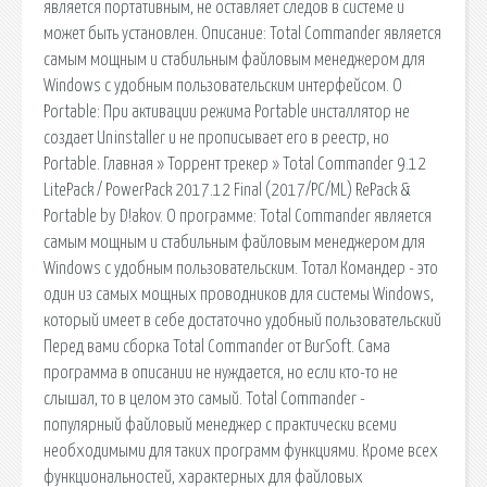
является портативным, не оставляет следов в системе и
может быть установлен. Описание: Total Commander является
самым мощным и стабильным файловым менеджером для
Windows с удобным пользовательским интерфейсом. О
Portable: При активации режима Portable инсталлятор не
создает Uninstaller и не прописывает его в реестр, но
Portable. Главная » Торрент трекер » Total Commander 9.12
LitePack / PowerPack 2017.12 Final (2017/PC/ML) RePack &
Portable by D!akov. О программе: Total Commander является
самым мощным и стабильным файловым менеджером для
Windows с удобным пользовательским. Тотал Командер - это
один из самых мощных проводников для системы Windows,
который имеет в себе достаточно удобный пользовательский
Перед вами сборка Total Commander от BurSoft. Сама
программа в описании не нуждается, но если кто-то не
слышал, то в целом это самый. Total Commander -
популярный файловый менеджер с практически всеми
необходимыми для таких программ функциями. Кроме всех
функциональностей, характерных для файловых