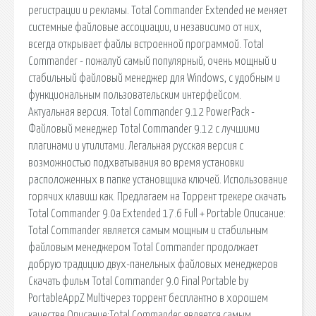
регистрации и рекламы. Total Commander Extended не меняет
системные файловые ассоциации, и независимо от них,
всегда открывает файлы встроенной программой. Total
Commander - пожалуй самый популярный, очень мощный и
стабильный файловый менеджер для Windows, с удобным и
функциональным пользовательским интерфейсом.
Актуальная версия. Total Commander 9.12 PowerPack -
Файловый менеджер Total Commander 9.12 с лучшими
плагинами и утилитами. Легальная русская версия с
возможностью подхватывания во время установки
расположенных в папке установщика ключей. Использование
горячих клавиш как. Предлагаем на Торрент трекере скачать
Total Commander 9.0a Extended 17.6 Full + Portable Описание:
Total Commander является самым мощным и стабильным
файловым менеджером Total Commander продолжает
добрую традицию двух-панельных файловых менеджеров
Скачать фильм Total Commander 9.0 Final Portable by
PortableAppZ Multiчерез торрент бесплантно в хорошем
качестве Описание:Total Commander является самым