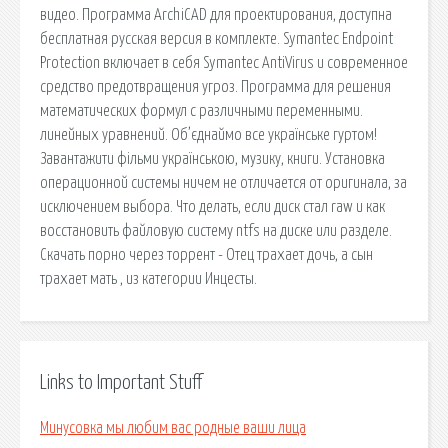
видео. Программа ArchiCAD для проектирования, доступна
бесплатная русская версия в комплекте. Symantec Endpoint
Protection включает в себя Symantec AntiVirus и современное
средство предотвращения угроз. Программа для решения
математических формул с различными переменными.
линейных уравнений. Об’єднаймо все українське гуртом!
Завантажити фільми українською, музику, книги. Установка
операционной системы ничем не отличается от оригинала, за
исключением выбора. Что делать, если диск стал raw и как
восстановить файловую систему ntfs на диске или разделе.
Скачать порно через торрент - Отец трахает дочь, а сын
трахает мать , из категории Инцесты.
Links to Important Stuff
Минусовка мы любим вас родные ваши лица