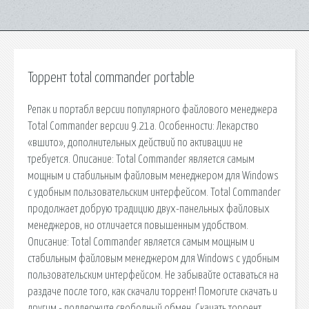
Торрент total commander portable
Репак и портабл версии популярного файлового менеджера
Total Commander версии 9.21a. Особенности: Лекарство
«вшито», дополнительных действий по активации не
требуется. Описание: Total Commander является самым
мощным и стабильным файловым менеджером для Windows
с удобным пользовательским интерфейсом. Total Commander
продолжает добрую традицию двух-панельных файловых
менеджеров, но отличается повышенным удобством.
Описание: Total Commander является самым мощным и
стабильным файловым менеджером для Windows с удобным
пользовательским интерфейсом. Не забывайте оставаться на
раздаче после того, как скачали торрент! Помогите скачать и
другим - поддержите свободный обмен. Скачать торрент.