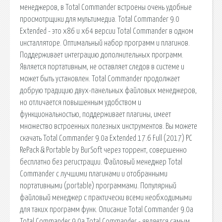
менеджеров, в Total Commander встроены очень удобные
просмотрщики для мультимедиа. Total Commander 9.0
Extended - это x86 и x64 версии Total Commander в одном
инсталляторе. Оптимальный набор программ и плагинов.
Поддерживает интеграцию дополнительных программ.
Является портативным, не оставляет следов в системе и
может быть установлен. Total Commander продолжает
добрую традицию двух-панельных файловых менеджеров,
но отличается повышенным удобством и
функциональностью, поддерживает плагины, имеет
множество встроенных полезных инструментов. Вы можете
скачать Total Commander 9.0a Extended 17.6 Full (2017) PC
RePack & Portable by BurSoft через торрент, совершенно
бесплатно без регистрации. Файловый менеджер Total
Commander с лучшими плагинами и отобранными
портативными (portable) программами. Популярный
файловый менеджер с практически всеми необходимыми
для таких программ функ. Описание Total Commander 9.0a
Total Commander 9.0a Total Commander - является самым