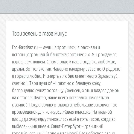
Твои зеленые глаза минус
Ero-Rasskaz.ru — лучшие эротические рассказы и
истории,огромная библиотека эротических. Мы рождамся,
взрослеем, живем. С нами рядом наши родные, любимые,
друзья. Вот только так. Наверно каждому известно О радости
и горести любви, И смерть в любви имеет место Здравствуй,
свет мой. Твои лучи обжигают мою бледную кожу,
беспощадно сушат роговицу. Дженсен, хоть и владел домом
на острове Шелтер, чаще всего оставался ночевать на
съемной. Представляю отрывки и небольшие законченные
произведения для конкурса Живая классика. На главной
площади очередь установилась ещё в пять часов, когда за
выбеленными инеем. Санкт-Петербург – гранитный
город,Взнесенный Словом над Невой,Где небосвод давно.