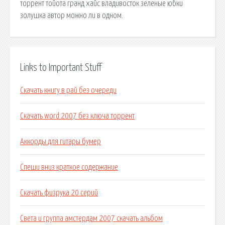
торрент тойота гранд хайс владивосток зеленые юбки
золушка автор можно ли в одном.
Links to Important Stuff
Скачать книгу в рай без очереди
Скачать word 2007 без ключа торрент
Аккорды для гитары бумер
Спеши вниз краткое содержание
Скачать физрука 20 серий
Света и группа амстердам 2007 скачать альбом