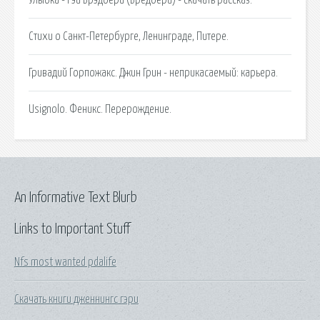
Стихи о Санкт-Петербурге, Ленинграде, Питере.
Гривадий Горпожакс. Джин Грин - неприкасаемый: карьера.
Usignolo. Феникс. Перерождение.
An Informative Text Blurb
Links to Important Stuff
Nfs most wanted pdalife
Скачать книги дженнингс гэри