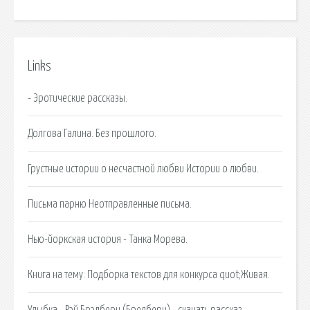
Links
- Эротические рассказы.
Долгова Галина. Без прошлого.
Грустные истории о несчастной любви Истории о любви.
Письма парню Неотправленные письма.
Нью-йоркская история - Танка Морева.
Книга на тему: Подборка текстов для конкурса quot;Живая.
Улыбка - Рэй Брэдбери (Бредбери) - скачать рассказ.