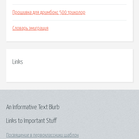
Прошивка для дримбокс 500 триколор
Словарь эмиграция
Links
An Informative Text Blurb
Links to Important Stuff
Посвящение в первоклассники шаблон