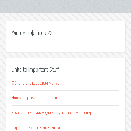
Ультимат файтер 22
Links to Important Stuff
Ой ты степь широкая минус
Николай романенко книги
Краска по металлу для минусовых температур
Коричневая нота мохнатики