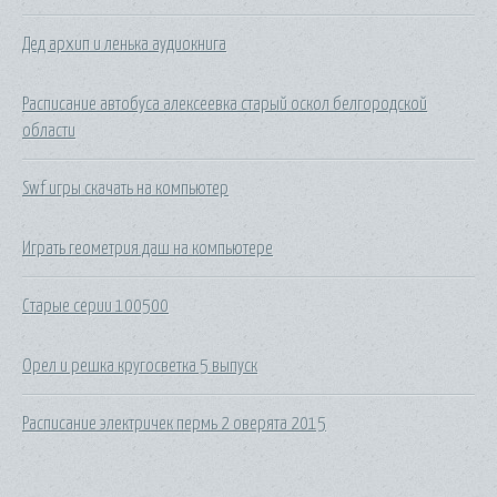
Дед архип и ленька аудиокнига
Расписание автобуса алексеевка старый оскол белгородской
области
Swf игры скачать на компьютер
Играть геометрия даш на компьютере
Старые серии 100500
Орел и решка кругосветка 5 выпуск
Расписание электричек пермь 2 оверята 2015