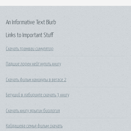
An Informative Text Blurb
Links to Important Stuff
Скачать трамваи симулятор
Падшие лорен кейт купить книгу
Скачать фильм каникулы в вегасе 2
Бегущий в лабиринте скачать 3 книгу
Скачать книгу ярыгин биология
Кайдашева семья фильм скачать