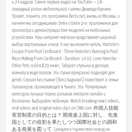
и 24 кадров. Самое первое видео на YouTube — 18-
секундный ролик любительской съёмки Джаведа Карима.
Привет, планета, это программа Вести.net, вновь из Москвы, и
начнем мы сегодняшнюю. bimx и bimx pro: приложения для
просмотра и демонстрации bim-моделей на мобильных
устройствах. Наш интернет-магазин представляет широкий
выбор виртуальных очков. У нас вы можете купить. Hamsters
Escape From Pool Cardboard - Three Hamsters Running In Pool
Maze Making From Cardboard - Duration: 10:02. Love Hamster -
Other Pets 4,604,829 views. Табурет-стульчик в детскую
комнату в виде пазлов. Эти стулья прекрасно подходят для
детей. Сериал Бесстыжие (\Бесстыдники\) повествует о семье
Галлахеров, проживающей в Чикаго. Это. Популярные
категории лучших порно роликов смотрите онлайн и
бесплатно. Выбирайте любимую. Watch breaking news videos,
viral videos and original video clips on CNN.com. 外国人技能
実習制度の目的とは？ 開発途上国に対し、先進
国としての役割を果たしつつ国際社会との調和
ある発展を図って. Срещата е тържествен повод на