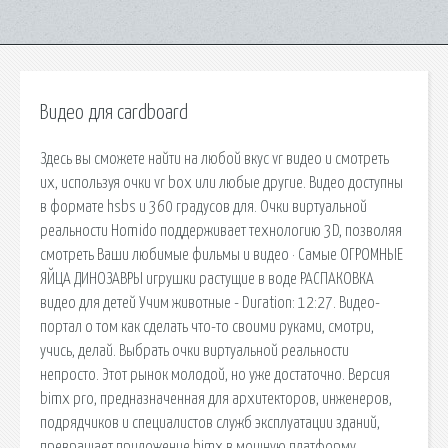
Видео для cardboard
Здесь вы сможете найти на любой вкус vr видео и смотреть
их, используя очки vr box или любые другие. Видео доступны
в формате hsbs и 360 градусов для. Очки виртуальной
реальности Homido поддерживает технологию 3D, позволяя
смотреть Ваши любимые фильмы и видео · Самые ОГРОМНЫЕ
ЯЙЦА ДИНОЗАВРЫ игрушки растущие в воде РАСПАКОВКА
видео для детей Учим животные - Duration: 12:27. Видео-
портал о том как сделать что-то своими руками, смотри,
учись, делай. Выбрать очки виртуальной реальности
непросто. Этот рынок молодой, но уже достаточно. Версия
bimx pro, предназначенная для архитекторов, инженеров,
подрядчиков и специалистов служб эксплуатации зданий,
превращает приложение bimx в мощную платформу