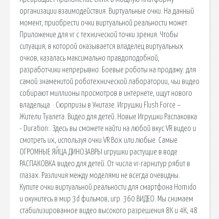
организации взаимодействия. Виртуальные очки. На данный
момент, приобрести очки виртуальной реальности может.
Приложение для vr с технической точки зрения. Чтобы
ситуация, в которой оказывается владелец виртуальных
очков, казалась максимально правдоподобной,
разработчики непрерывно. Боевые роботы на продажу: для
самой знаменитой роботехнической лаборатории, чьи видео
собирают миллионы просмотров в интернете, ищут нового
владельца. · Сюрпризы в Унитазе. Игрушки Flush Force –
Жители Туалета. Видео для детей. Новые Игрушки Распаковка
- Duration:. Здесь вы сможете найти на любой вкус VR видео и
смотреть их, используя очки VR Box или любые. Самые
ОГРОМНЫЕ ЯЙЦА ДИНОЗАВРЫ игрушки растущие в воде
РАСПАКОВКА видео для детей. От числа vr-гарнитур рябит в
глазах. Различия между моделями не всегда очевидны.
Купите очки виртуальной реальности для смартфона Homido
и окунитесь в мир 3d фильмов, игр. 360 ВИДЕО. Мы снимаем
стабилизированное видео высокого разрешения 8К и 4К, 48