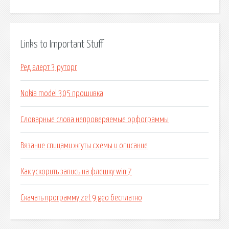
Links to Important Stuff
Ред алерт 3 руторг
Nokia model 305 прошивка
Словарные слова непроверяемые орфограммы
Вязание спицами жгуты схемы и описание
Как ускорить запись на флешку win 7
Скачать программу zet 9 geo бесплатно