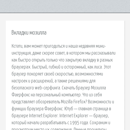
Вкладки мозилла
Кстати, вам может пригодиться и наша недавняя мини-
инструкция, даже скорее совет, в котором мы рассказывали
как быстро открыть только что закрытую вкладку в разных
браузерах. Быстрый, гибкий и осторожный, как лиса. Этот
браузер покоряет своей скоростью, возможностями
настроек и расширений, а также решениями для
безопасного web-серфинга. Скачать браузер Мозилла
Фаерфокс на персональный компьютер. Что из себя
представляет обозреватель Mozilla Firefox? Возможности и
функции браузера Фаерфокс. Ютуб — главная страница в
браузере Internet Explorer. Internet Explorer — браузер,
который начали разрабатывать с 1995 года. Сохраним и
просмотрим место их содержания. Данные процедуры