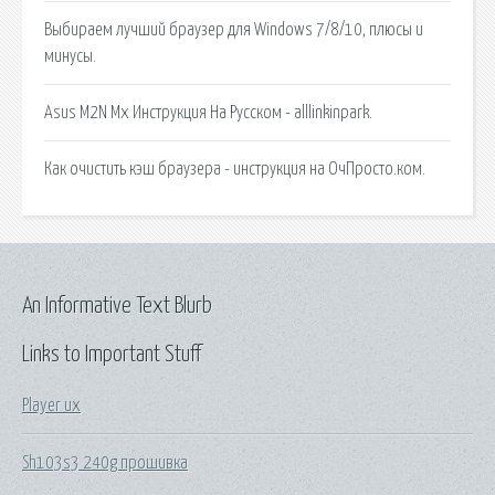
Выбираем лучший браузер для Windows 7/8/10, плюсы и
минусы.
Asus M2N Mx Инструкция На Русском - alllinkinpark.
Как очистить кэш браузера - инструкция на ОчПросто.ком.
An Informative Text Blurb
Links to Important Stuff
Player ux
Sh103s3 240g прошивка