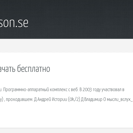
son.se
ачать бесплатно
. Программно-аппаратный комплекс с веб. В 2003 году участвовал в
) , проходившем. Д Андрей Истории (0k,/2) Д Владимир О мысли_вслух_