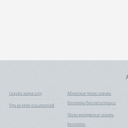
A
Скачать халка игру
Абхазские песни скачать
бесплатно без регистрации
Путь во мгле осциллограф
Песни молдавские скачать
бесплатно