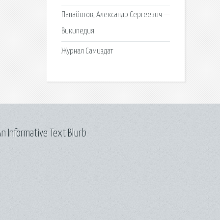
Панайотов, Александр Сергеевич —
Википедия.
Журнал Самиздат
n Informative Text Blurb