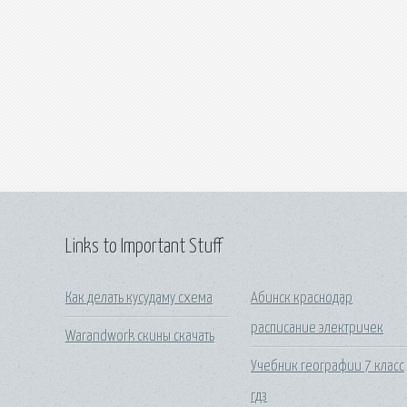
Links to Important Stuff
Как делать кусудаму схема
Абинск краснодар
расписание электричек
Warandwork скины скачать
Учебник географии 7 класс
гдз