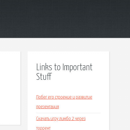
Links to Important
Stuff
Побег его строение и развитие
презентация
Скачать игру лимбо 2 через
торрент