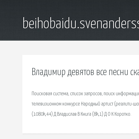
beihobaidu.svenanders
Владимир девятов все песни ск
Поисковая сиcтема, список запросов, поиск информации
телевизионном конкурсе Народный артист (реалити-шоу
(1080k,44) Д Владислав В Книга (8k,1) Д О К Коротко.