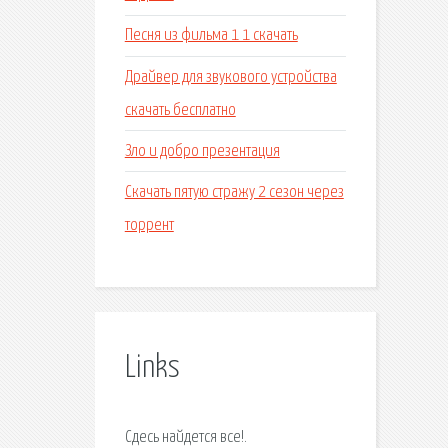
Песня из фильма 1 1 скачать
Драйвер для звукового устройства
скачать бесплатно
Зло и добро презентация
Скачать пятую стражу 2 сезон через
торрент
Links
Сдесь найдется все!.