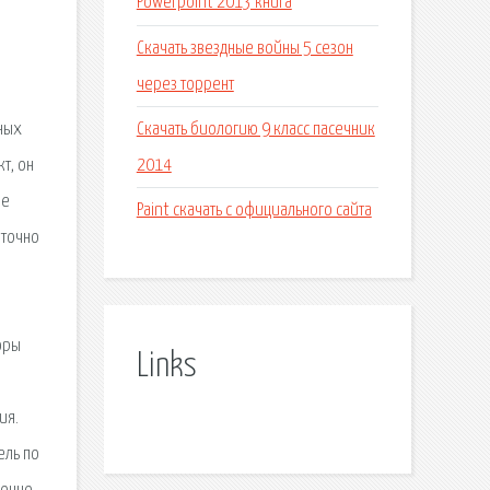
Powerpoint 2013 книга
Скачать звездные войны 5 сезон
через торрент
Скачать биологию 9 класс пасечник
ных
2014
т, он
ие
Paint скачать с официального сайта
 точно
юры
Links
ия.
ель по