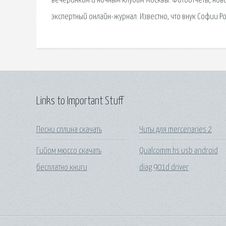
вечеринкам и ночным клубам Москвы. Фотоотчеты, нов
экспертный онлайн-журнал. Известно, что внук Софии 
Links to Important Stuff
Песни сплина скачать
Читы для mercenaries 2
Гийом мюссо скачать
Qualcomm hs usb android
бесплатно книги
diag 901d driver