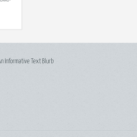
ионно-
n Informative Text Blurb