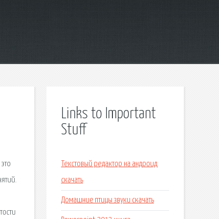
Links to Important
Stuff
 это
Текстовый редактор на андроид
нятий.
скачать
Домашние птицы звуки скачать
тости