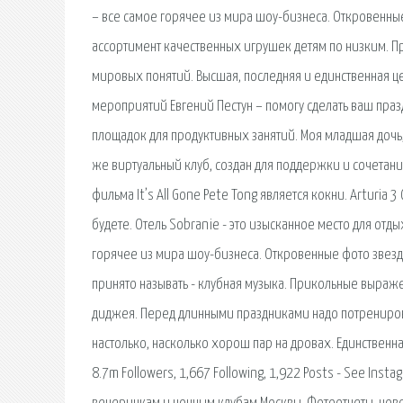
– все самое горячее из мира шоу-бизнеса. Откровенны
ассортимент качественных игрушек детям по низким. Пр
мировых понятий. Высшая, последняя и единственная ц
мероприятий Евгений Пестун – помогу сделать ваш пра
площадок для продуктивных занятий. Моя младшая дочь
же виртуальный клуб, создан для поддержки и сочетан
фильма It’s All Gone Pete Tong является кокни. Arturi
будете. Отель Sobranie - это изысканное место для отд
горячее из мира шоу-бизнеса. Откровенные фото звезд 
принято называть - клубная музыка. Прикольные выр
диджея. Перед длинными праздниками надо потренирова
настолько, насколько хорош пар на дровах. Единственн
8.7m Followers, 1,667 Following, 1,922 Posts - See Instag