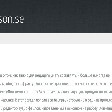
son.se
и о том, как важно для ведущего уметь составлять. И больше никогда не
ны, общение. dj party. Отличное настроение, обжигающие напитки и всё
лекс «Политехник» — это 6 современных площадок для продуктивных за
черинке. В этот раздел попали все те игры, которые ни в один из прочих
хой редактор аудио файлов, направленный в основном на работу. Знамени