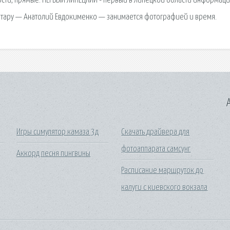
ости, прямые. ПЕРВЫЙ ЛИПЕЦКИЙ - первый в Липецкой области информац
Ротару — Анатолий Евдокименко — занимается фотографией и время.
A
Игры симулятор камаза 3д
Скачать драйвера для
фотоаппарата самсунг
Аккорд песня пингвины
Расписание маршруток до
калуги с киевского вокзала