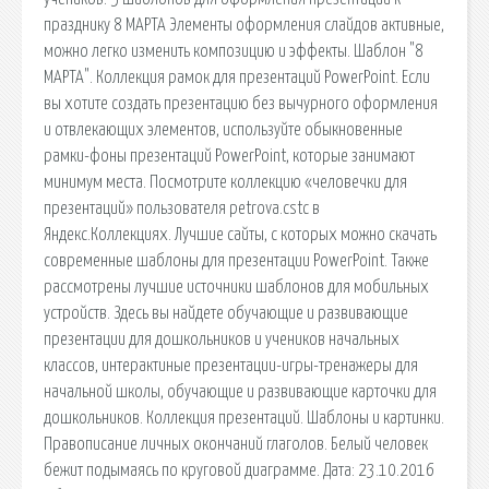
празднику 8 МАРТА Элементы оформления слайдов активные,
можно легко изменить композицию и эффекты. Шаблон "8
МАРТА". Коллекция рамок для презентаций PowerPoint. Если
вы хотите создать презентацию без вычурного оформления
и отвлекающих элементов, используйте обыкновенные
рамки-фоны презентаций PowerPoint, которые занимают
минимум места. Посмотрите коллекцию «человечки для
презентаций» пользователя petrova.cstc в
Яндекс.Коллекциях. Лучшие сайты, с которых можно скачать
современные шаблоны для презентации PowerPoint. Также
рассмотрены лучшие источники шаблонов для мобильных
устройств. Здесь вы найдете обучающие и развивающие
презентации для дошкольников и учеников начальных
классов, интерактиные презентации-игры-тренажеры для
начальной школы, обучающие и развивающие карточки для
дошкольников. Коллекция презентаций. Шаблоны и картинки.
Правописание личных окончаний глаголов. Белый человек
бежит подымаясь по круговой диаграмме. Дата: 23.10.2016