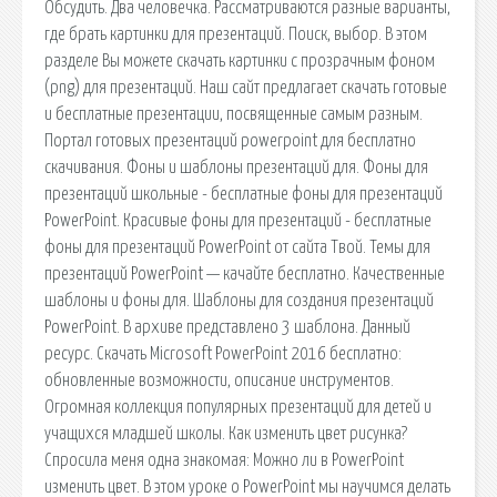
Обсудить. Два человечка. Рассматриваются разные варианты,
где брать картинки для презентаций. Поиск, выбор. В этом
разделе Вы можете скачать картинки с прозрачным фоном
(png) для презентаций. Наш сайт предлагает скачать готовые
и бесплатные презентации, посвященные самым разным.
Портал готовых презентаций powerpoint для бесплатно
скачивания. Фоны и шаблоны презентаций для. Фоны для
презентаций школьные - бесплатные фоны для презентаций
PowerPoint. Красивые фоны для презентаций - бесплатные
фоны для презентаций PowerPoint от сайта Твой. Темы для
презентаций PowerPoint — качайте бесплатно. Качественные
шаблоны и фоны для. Шаблоны для создания презентаций
PowerPoint. В архиве представлено 3 шаблона. Данный
ресурс. Скачать Microsoft PowerPoint 2016 бесплатно:
обновленные возможности, описание инструментов.
Огромная коллекция популярных презентаций для детей и
учащихся младшей школы. Как изменить цвет рисунка?
Спросила меня одна знакомая: Можно ли в PowerPoint
изменить цвет. В этом уроке о PowerPoint мы научимся делать