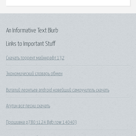
An Informative Text Blurb
Links to Important Stuff
Скачать торрент майнкрафт 132
Экономический словарь обмен
Виталий леонтьев android новейший самоучитель скачать
Агутин все песни скачать
Прошивка p780 s124 8gb row 140403