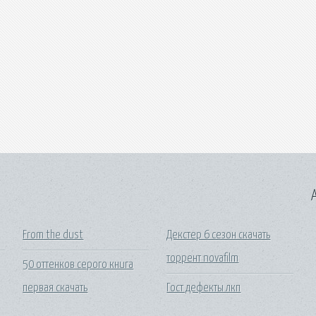
A
From the dust
Декстер 6 сезон скачать
торрент novafilm
50 оттенков серого книга
первая скачать
Гост дефекты лкп