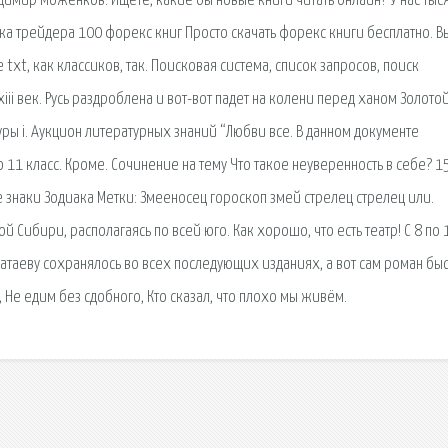
имир Моженков. Ищете, какие бы новые книги читать онлайн? У нас тыс
ка трейдера 100 форекс книг Просто скачать форекс книги бесплатно. В
txt, как классиков, так. Поисковая сиcтема, список запросов, поиск
ii век. Русь раздроблена и вот-вот падет на колени перед ханом Золото
ры i. Аукцион литературных знаний “Любви все. В данном документе
11 класс. Кроме. Сочинение на тему Что такое неуверенность в себе? 1
 знаки Зодиака Метки: Змееносец гороскоп змей стрелец стрелец или.
 Сибири, располагаясь по всей юго. Как хорошо, что есть театр! С 8 по 
 Катаеву сохранялось во всех последующих изданиях, а вот сам роман бы
, Не едим без сдобного, Кто сказал, что плохо мы живём.