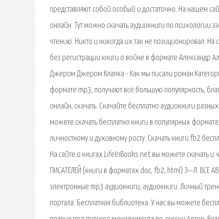
представляют собой особый и достаточно. На нашем сай
онлайн. Тут можно скачать аудиокниги по психологии эз
чтению. Никто и никогда их так не позиционировал. На с
без регистрации книги о войне в формате Александр А
Джером Джером Клапка - Как мы писали роман Категори
формате mp3, получают всё большую популярность, благ
онлайн, скачать. Скачайте бесплатно аудиокниги разны
можете скачать бесплатно книги в популярных форматах
личностному и духовному росту. Cкачать книги fb2 бес
На сайте о книгах LifeInBooks.net вы можете скачать 
ПИСАТЕЛЕЙ (книги в форматах doc, fb2, html) З—Л. ВСЕ 
электронные mp3 аудиокниги, аудиокниги. Личный тренер 
портала. Бесплатная библиотека. У нас вы можете беспла