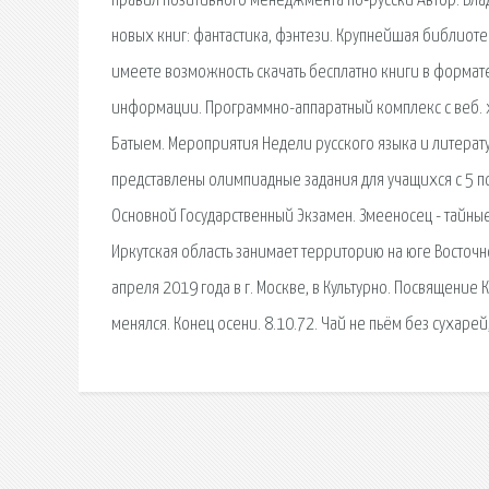
правил позитивного менеджмента по-русски Автор: Влад
новых книг: фантастика, фэнтези. Крупнейшая библиоте
имеете возможность скачать бесплатно книги в формате 
информации. Программно-аппаратный комплекс с веб. xi
Батыем. Мероприятия Недели русского языка и литерату
представлены олимпиадные задания для учащихся с 5 по 
Основной Государственный Экзамен. Змееносец - тайные
Иркутская область занимает территорию на юге Восточной
апреля 2019 года в г. Москве, в Культурно. Посвящение
менялся. Конец осени. 8.10.72. Чай не пьём без сухарей