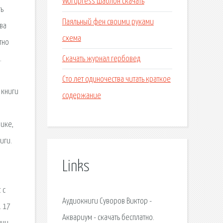
Wordpress шаблон скачать
ть
Паяльный фен своими руками
ива
схема
тно
Скачать журнал гербовед
.
Сто лет одиночества читать краткое
 книги
содержание
рике,
иги.
Links
 с
Аудиокниги Суворов Виктор -
. 17
Аквариум - скачать бесплатно.