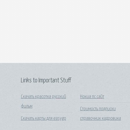
Links to Important Stuff
Скачать красотка русский
Нокиа пс сайт
фильм
Стоимость подписки
Скачать карты для easygo
справочник кадровика