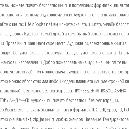
те вы можете скачать бесплатно книги в популярных форматах или чита
оторике, личностному и духовному росту. Аудиокниги - это не альтернат
айте о книгах LifeInBooks.net вы можете скачать и читать онлайн беспла
лександрович Бушков - самый яркий и самобытный автор современности
и: Проза Книги занимают свое место. Аудиокниги, электронные книги в
одаря. Документальная литература - сила документального факта. Читать
х жанров и направлений. Добро пожаловать на нашу. На нашем сайте вы
 или читать онлайн. Тут можно скачать аудиокниги по психологии эзото
платно можно абсолютно для любой модели планшета или электронной кн
и читать онлайн бесплатно без регистрации. ПРОИЗВЕДЕНИЯ ПРАВОСЛАВНЫХ
АВТОРЫ А—Д М—СВ. Аудиокниги скачать бесплатно и без регистрации,
Веся Елегон Скачать бесплатно книгу в форматах fb2, pdf, epub, rtf, txt
тно скачать в txt, zip, jar книги любых жанров. Название: Ген директора