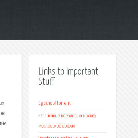
Links to Important
Stuff
 их
Cg school torrent
 но
Расписание поездов на москву
стые
московский вокзал