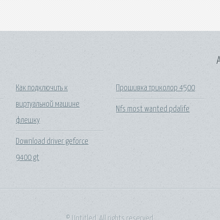
A
Как подключить к
Прошивка триколор 4500
виртуальной машине
Nfs most wanted pdalife
флешку
Download driver geforce
9400 gt
© Untitled. All rights reserved.