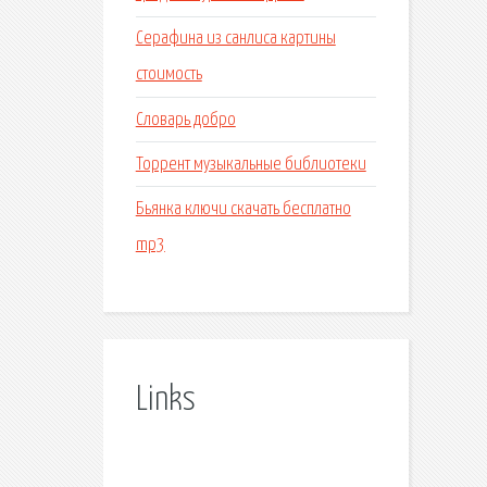
Серафина из санлиса картины
стоимость
Словарь добро
Торрент музыкальные библиотеки
Бьянка ключи скачать бесплатно
mp3
Links