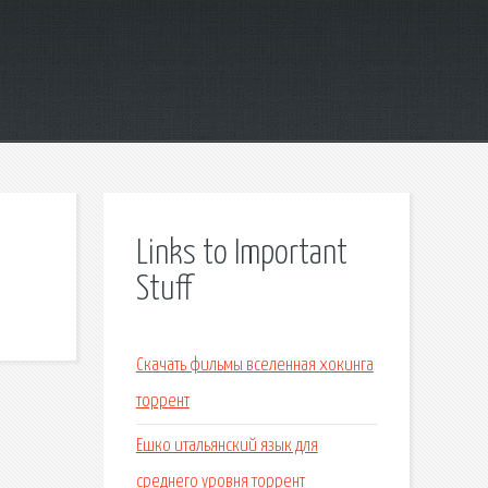
Links to Important
Stuff
Скачать фильмы вселенная хокинга
торрент
Ешко итальянский язык для
среднего уровня торрент