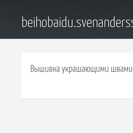
beihobaidu.svenanders
Вышивка украшающими швами