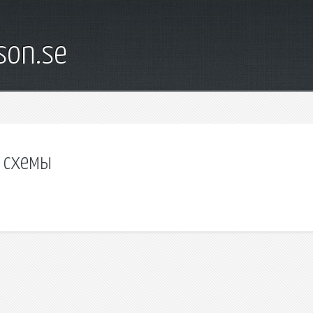
son.se
 схемы