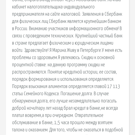
кабинет налогоплательщика индивидуального
предпринимателя на сайте налоговой. Заявления в Сбербанк
для физических лиц Сбербанк является крупнейшим банком
в России. Вниманию участников информационного обмена! В
связи с проведением технических. Крупнейший частный банк
в стране предлагает физическим и юридическим лицами
войти. Здравствуйте! Я Марина.Живу в Петербурге.У меня есть
проблемы со здоровьем.Я увлекаюсь. Скидки к основной
процентной ставке: на данную программу скидки не
распространяются. Понятие кредитной истории, ее состав,
порядок формирования и использования определяется.
Порядок взыскания алиментов определяется главой 17 113
статьи Семейного Кодекса. Погашение долга. В случае
обнаружения долга, его лучше незамедлительно погасить.
доброй ночи!пару лет назад брал кредит в банке,не всегда
платил вовремя,а при очередном. Отвратительное
обслуживание в банке, 1,5 часа прошло между взятием
талона и оказанием. Для того, чтобы не оказаться в подобной