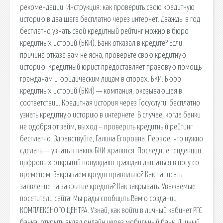
рекомендации. Инструкция: как проверить свою кредитную
историю в два шага бесплатно через интернет. Дважды в год
бесплатно узнать свой кредитный рейтинг можно в бюро
кредитных историй (БКИ). Банк отказал в кредите? Если
причина отказа вам не ясна, проверьте свою кредитную
историю. Кредитный юрист предоставляет правовую помощь
гражданам и юридическим лицам в спорах. БКИ. Бюро
кредитных историй (БКИ) — компания, оказывающая в
соответствии. Кредитная история через Госуслуги: бесплатно
узнать кредитную историю в интернете. В случае, когда банки
не одобряют займ, выход – проверить кредитный рейтинг
бесплатно. Здравствуйте, Галина Егоровна. Первое, что нужно
сделать — узнать в каких БКИ хранится. Последние тенденции
цифровых открытий понуждают граждан двигаться в ногу со
временем. Закрываем кредит правильно? Как написать
заявление на закрытие кредита? Как закрывать. Уважаемые
посетители сайта! Мы рады сообщить Вам о создании
КОМПЛЕКСНОГО ЦЕНТРА. Узнай, как войти в личный кабинет РГС
банка, открыть вклад онлайн через мобильный банк. Личный