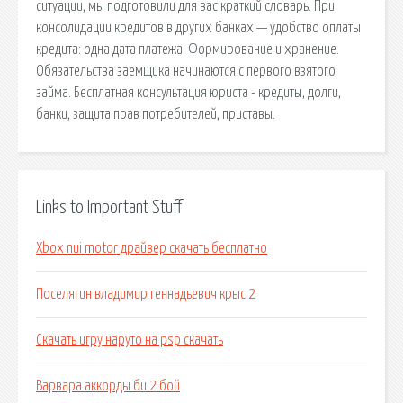
ситуации, мы подготовили для вас краткий словарь. При
консолидации кредитов в других банках — удобство оплаты
кредита: одна дата платежа. Формирование и хранение.
Обязательства заемщика начинаются с первого взятого
займа. Бесплатная консультация юриста - кредиты, долги,
банки, защита прав потребителей, приставы.
Links to Important Stuff
Xbox nui motor драйвер скачать бесплатно
Поселягин владимир геннадьевич крыс 2
Скачать игру наруто на psp скачать
Варвара аккорды би 2 бой