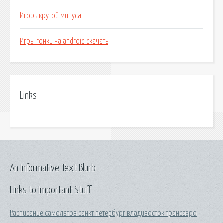
Игорь крутой минуса
Игры гонки на android скачать
Links
An Informative Text Blurb
Links to Important Stuff
Расписание самолетов санкт петербург владивосток трансаэро