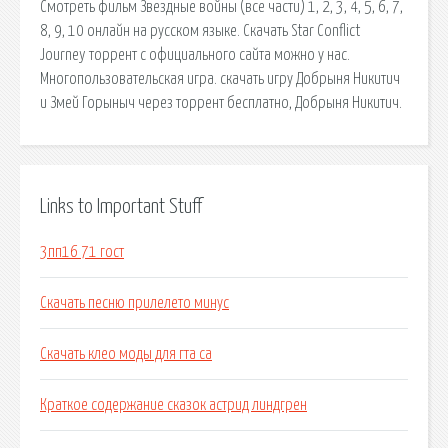
Смотреть фильм Звездные войны (все части) 1, 2, 3, 4, 5, 6, 7,
8, 9, 10 онлайн на русском языке. Скачать Star Conflict
Journey торрент с официального сайта можно у нас.
Многопользовательская игра. скачать игру Добрыня Никитич
и Змей Горыныч через торрент бесплатно, Добрыня Никитич.
Links to Important Stuff
3пп16 71 гост
Скачать песню прилелето минус
Скачать клео моды для гта са
Краткое содержание сказок астрид линдгрен