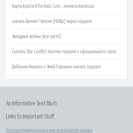
Карта Буйств В Гта Вайс Сити - minnesotarelizua.
скачать Веном / Venom (HDRip) через торрент.
Звездные войны (все части)
Скачать Star Conflict Journey торрент с официального сайта.
Добрыня Никитич и Змей Горыныч скачать торрент.
An Informative Text Blurb
Links to Important Stuff
Наталья правдина книга мне всегда везет скачать