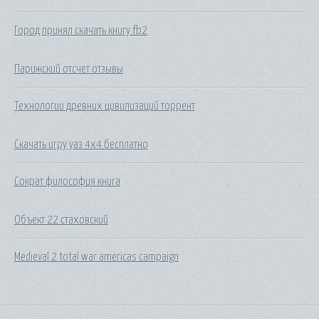
Город принял скачать книгу fb2
Парижский отсчет отзывы
Технологии древних цивилизаций торрент
Скачать игру уаз 4х4 бесплатно
Сократ философия книга
Объект 22 стаховский
Medieval 2 total war americas campaign