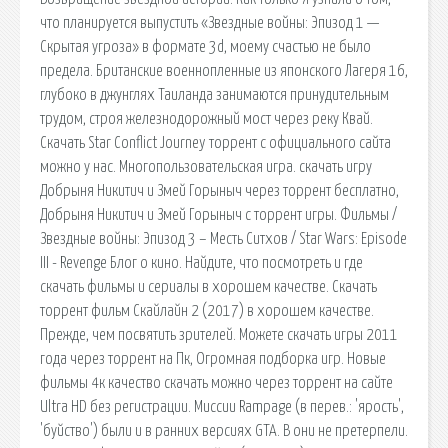
что планируется выпустить «Звездные войны: Эпизод 1 —
Скрытая угроза» в формате 3d, моему счастью не было
предела. Британские военнопленные из японского Лагеря 16,
глубоко в джунглях Таиланда занимаются принудительным
трудом, строя железнодорожный мост через реку Квай.
Скачать Star Conflict Journey торрент с официального сайта
можно у нас. Многопользовательская игра. скачать игру
Добрыня Никитич и Змей Горыныч через торрент бесплатно,
Добрыня Никитич и Змей Горыныч с торрент игры. Фильмы /
Звездные войны: Эпизод 3 – Месть Ситхов / Star Wars: Episode
III - Revenge Блог о кино. Найдите, что посмотреть и где
скачать фильмы и сериалы в хорошем качестве. Скачать
торрент фильм Скайлайн 2 (2017) в хорошем качестве.
Прежде, чем посвятить зрителей. Можете скачать игры 2011
года через торрент на Пк, Огромная подборка игр. Новые
фильмы 4к качество скачать можно через торрент на сайте
Ultra HD без регистрации. Миссии Rampage (в перев.: 'ярость',
'буйство') были и в ранних версиях GTA. В они не претерпели.