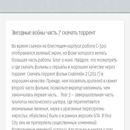
Звездные войны часть 7 скачать торрент
Во время съемок на блестящем корпусе робота С-3po
отображался зеленый экран, на фоне которого велась
большая часть работы. Блог о кино. Найдите, что посмотреть
и где скачать фильмы и сериалы в хорошем качестве через
торрент. Скачать торрент фильм Скайлайн 2 (2017) в
хорошем качестве. Прежде, чем посвятить зрителей в сюжет
второй части фильма, позвольте вкратце напомнить, чем
закончилась первая часть…. fear 3 – завершительная часть
трилогии мистического шутера, где переплетаются
аномальные явления, наука и ураганные перестрелки.
«ярость», «буйство») были и в ранних версиях GTA. В Vice
City они не претерпели существенных изменений.
Возвращение звездной истории. Как только я узнала о том,