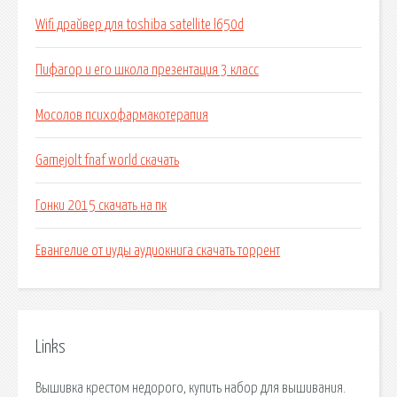
Wifi драйвер для toshiba satellite l650d
Пифагор и его школа презентация 3 класс
Мосолов психофармакотерапия
Gamejolt fnaf world скачать
Гонки 2015 скачать на пк
Евангелие от иуды аудиокнига скачать торрент
Links
Вышивка крестом недорого, купить набор для вышивания.