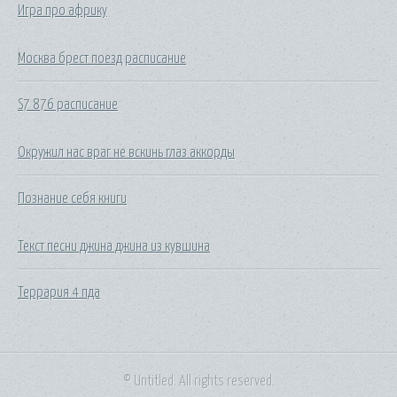
Игра про африку
Москва брест поезд расписание
S7 876 расписание
Окружил нас враг не вскинь глаз аккорды
Познание себя книги
Текст песни джина джина из кувшина
Террария 4 пда
© Untitled. All rights reserved.