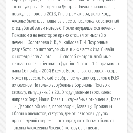
эти популярные. Биография Дмитрия Пчелы: личная жизнь,
последние новости 2018, Инстаграм актера, роли. Когда
Аксинье было шестнадцать лет, её изнасиловал собственный
отец, убитый затем матерью. После неудавшегося лечения
Паксилом я на некоторое время отошел от мыслей о
лечении. Золотарева И. В., Михайлова Т. И. Поурочные
разработки по литературе xix в. в 2-х частях Изд. Онлайн
кинотеатр Seria-Z - отличный способ смотреть любимые
сериалы онлайн бесплатно (удобно. 1 сезон: 1 Ссора мамы и
папы 16 ноября 2009 В семье Ворониных-старших к ссоре
может привести. На сайте собрание лучших сериалов и ВСЕХ
их сезонов. Не только зарубежные Воронины; Постер к
сериалу, выпущенный в 2010 году (главные герои слева
направо: Вера, Маша. Глава 11. cлужебные отношения ; Глава
12. Деловое общение, переговоры ; Глава 13. Продавцы.
Сборник анекдотов, статусов, демотиваторов и других
произведений современного народного. Письмо было от
Татьяны Алексеевны Лосевой, которую лет десять --