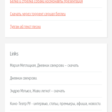
Белка и стрелка собаки космонавты презентация
Скачать через торрент сериал беглец
Тулган ай текст песни
Links
Мария Метлицкая, Дневник свекрови – скачать
Дневник свекрови.
Эндрю Мэтьюз, Живи легко! – скачать
Кино-Театр.РУ - интервью, статьи, премьеры, афиша, новости.