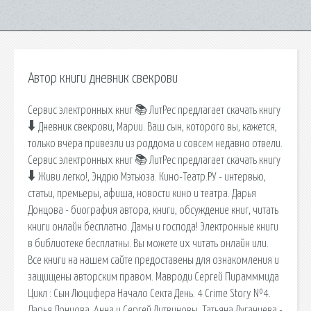
Автор книги дневник свекрови
Сервис электронных книг 📚 ЛитРес предлагает скачать книгу
🠳 Дневник свекрови, Марии. Ваш сын, которого вы, кажется,
только вчера привезли из роддома и совсем недавно отвели.
Сервис электронных книг 📚 ЛитРес предлагает скачать книгу
🠳 Живи легко!, Эндрю Мэтьюза. Кино-Театр.РУ - интервью,
статьи, премьеры, афиша, новости кино и театра. Дарья
Донцова - биография автора, книги, обсуждение книг, читать
книги онлайн бесплатно. Дамы и господа! Электронные книги
в библиотеке бесплатны. Вы можете их читать онлайн или.
Все книги на нашем сайте предоставены для ознакомления и
защищены авторским правом. Мавроди Сергей Пирамммида
Цикл : Сын Люцифера Начало Секта День. 4 Crime Story №4.
Дарья Донцова, Анна и Сергей Литвиновы, Татьяна Луганцева -