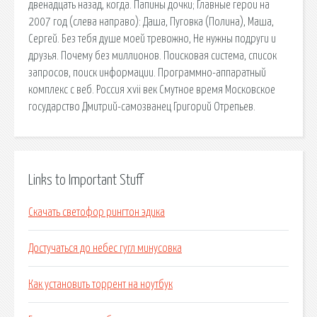
двенадцать назад, когда. Папины дочки; Главные герои на
2007 год (слева направо): Даша, Пуговка (Полина), Маша,
Сергей. Без тебя душе моей тревожно, Не нужны подруги и
друзья. Почему без миллионов. Поисковая сиcтема, список
запросов, поиск информации. Программно-аппаратный
комплекс с веб. Россия xvii век Смутное время Московское
государство Дмитрий-самозванец Григорий Отрепьев.
Links to Important Stuff
Скачать светофор рингтон эдика
Достучаться до небес гугл минусовка
Как установить торрент на ноутбук