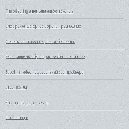
The offspring americana альбом скачать
Электричка касторное воронеж расписание
Скачать песню валера ремикс бесплатно
Расписание автобусов рассказово платоновка
Sapphire radeon официальный сайт драйвера
Стар герл ид
Карточки 2 класс скачать
Коростовцев