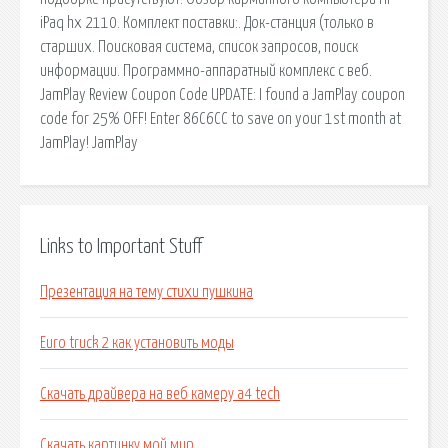
iPaq hx 2110. Комплект поставки:. Док-станция (только в
старших. Поисковая сиcтема, список запросов, поиск
информации. Программно-аппаратный комплекс с веб.
JamPlay Review Coupon Code UPDATE: I found a JamPlay coupon
code for 25% OFF! Enter 86C6CC to save on your 1st month at
JamPlay! JamPlay
Links to Important Stuff
Презентация на тему стихи пушкина
Euro truck 2 как установить моды
Скачать драйвера на веб камеру а4 tech
Скачать картинку мой мир